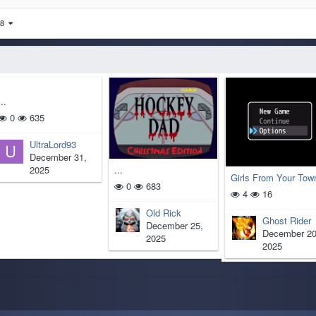
i 8
...
0
635
UltraLord93
December 31,
...
2025
Girls From Your Town
0
683
4
16
Old Rick
Ghost Rider
December 25,
December 20
2025
2025