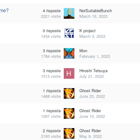
ame?
4
risposte
NotSuitableBunch
2221
visite
March 15, 2023
0
risposte
K project
1434
visite
March 3, 2023
3
risposte
Mon
1784
visite
February 1, 2023
3
risposte
Hiroshi Tetsuya
1513
visite
July 21, 2022
1
risposta
Ghost Rider
1468
visite
June 23, 2022
1
risposta
Ghost Rider
1267
visite
June 10, 2022
2
risposte
Ghost Rider
2193
visite
May 9, 2022