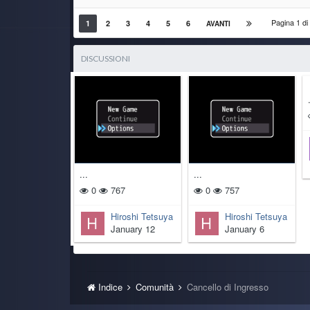
Pagina 1 d
1
2
3
4
5
6
AVANTI
DISCUSSIONI
...
...
0
767
0
757
Hiroshi Tetsuya
Hiroshi Tetsuya
January 12
January 6
Indice
Comunità
Cancello di Ingresso