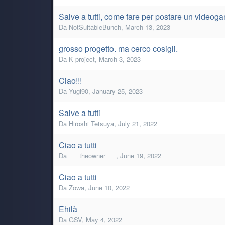
Salve a tutti, come fare per postare un videog
Da
NotSuitableBunch
,
March 13, 2023
grosso progetto. ma cerco cosigli.
Da
K project
,
March 3, 2023
Ciao!!!
Da
Yugi90
,
January 25, 2023
Salve a tutti
Da
Hiroshi Tetsuya
,
July 21, 2022
Ciao a tutti
Da
___theowner___
,
June 19, 2022
Ciao a tutti
Da
Zowa
,
June 10, 2022
Ehilà
Da
GSV
,
May 4, 2022