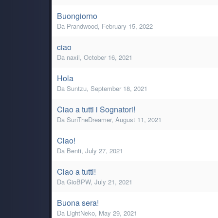
Buongiorno
Da
Prandwood
,
February 15, 2022
ciao
Da
naxil
,
October 16, 2021
Hola
Da
Suntzu
,
September 18, 2021
Ciao a tutti i Sognatori!
Da
SunTheDreamer
,
August 11, 2021
Ciao!
Da
Benti
,
July 27, 2021
Ciao a tutti!
Da
GioBPW
,
July 21, 2021
Buona sera!
Da
LightNeko
,
May 29, 2021