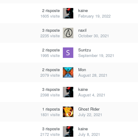
2
risposte
kaine
1605
visite
February 19, 2022
3
risposte
naxil
2235
visite
October 30, 2021
2
risposte
Suntzu
1995
visite
September 19, 2021
2
risposte
Mon
2079
visite
August 28, 2021
3
risposte
kaine
2398
visite
August 4, 2021
1
risposta
Ghost Rider
1831
visite
July 22, 2021
3
risposte
kaine
2172
visite
July 8, 2021