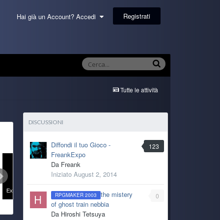
Registrati
Hai già un Account? Accedi
Tutte le attività
DISCUSSIONI
Diffondi il tuo Gioco -
123
FreankExpo
Da
Freank
Iniziato
August 2, 2014
.
Battle Animation Pointer
Kill Switch
Game Over Teleport
the mistery
0
RPGMAKER 2003
of ghost train nebbia
Da
Hiroshi Tetsuya