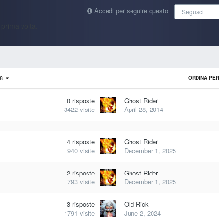
Accedi per seguire questo
Seguaci
 prima volta.
i 8
ORDINA PE
0
risposte
Ghost Rider
3422
visite
April 28, 2014
4
risposte
Ghost Rider
940
visite
December 1, 2025
2
risposte
Ghost Rider
793
visite
December 1, 2025
3
risposte
Old Rick
1791
visite
June 2, 2024