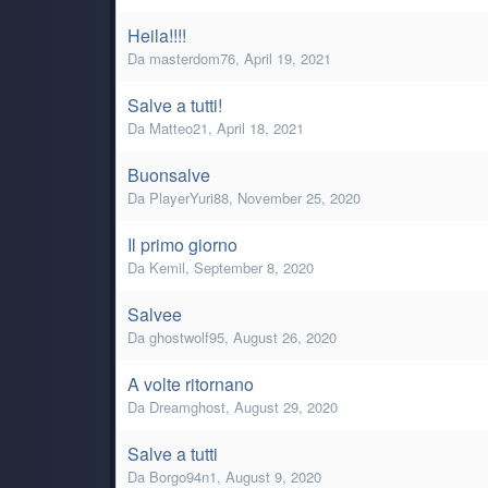
Heila!!!!
Da
masterdom76
,
April 19, 2021
Salve a tutti!
Da
Matteo21
,
April 18, 2021
Buonsalve
Da
PlayerYuri88
,
November 25, 2020
Il primo giorno
Da
Kemil
,
September 8, 2020
Salvee
Da
ghostwolf95
,
August 26, 2020
A volte ritornano
Da
Dreamghost
,
August 29, 2020
Salve a tutti
Da
Borgo94n1
,
August 9, 2020