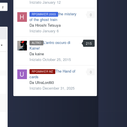
Iniziato
January 12
2
the mistery
0
RPGMAKER 2003
of the ghost train
Da
Hiroshi Tetsuya
Iniziato
January 6
L'antro oscuro di
215
ALTRO
R
Kaine!
Da
kaine
Iniziato
October 25, 2015
The Hand of
0
RPGMAKER MZ
cards
Da
UltraLord93
Iniziato
December 31, 2025