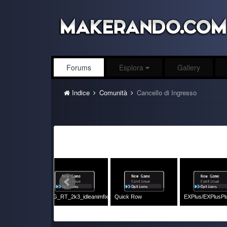
Forums
Esplora
Gallery
Indice
Comunità
Cancello di Ingresso
RPG Maker Italia
rdVorbisPlayer
ExtendedKeyInput
PicPointerPatch
...