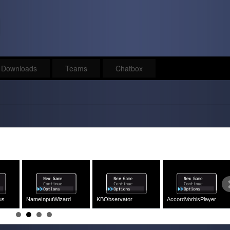
Downloads
Teams
Chatbox
NoEndCommandInMenu
Row Swap
Burial Dance BLOB..