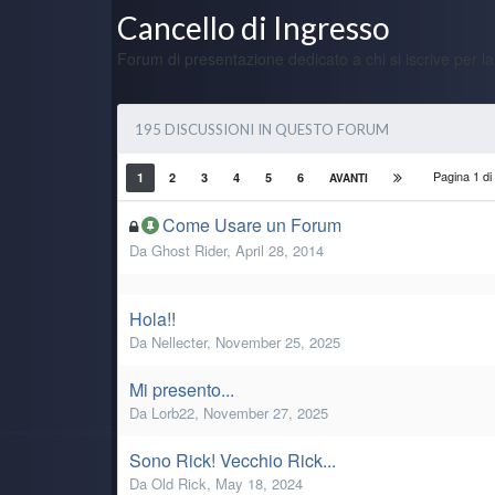
Cancello di Ingresso
Forum di presentazione dedicato a chi si iscrive per la
195 DISCUSSIONI IN QUESTO FORUM
Pagina 1 d
1
2
3
4
5
6
AVANTI
Come Usare un Forum
Da
Ghost Rider
,
April 28, 2014
Hola!!
Da
Nellecter
,
November 25, 2025
Mi presento...
Da
Lorb22
,
November 27, 2025
Sono Rick! Vecchio Rick...
Da
Old Rick
,
May 18, 2024