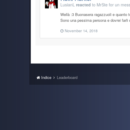
LusianL
reacted
to
MrSte
for un mess
Wellà :3 Buonasera ragazzuoli e quanto t
Sono una pessima persona e dovrei farli q
November 14, 2018
Indice
Leaderboard