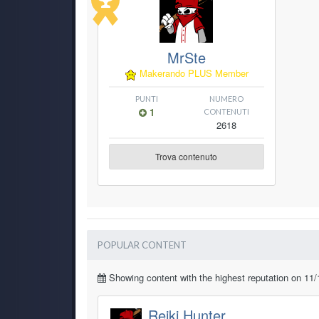
MrSte
Makerando PLUS Member
PUNTI
NUMERO
1
CONTENUTI
2618
Trova contenuto
POPULAR CONTENT
Showing content with the highest reputation on 11/1
Reiki Hunter