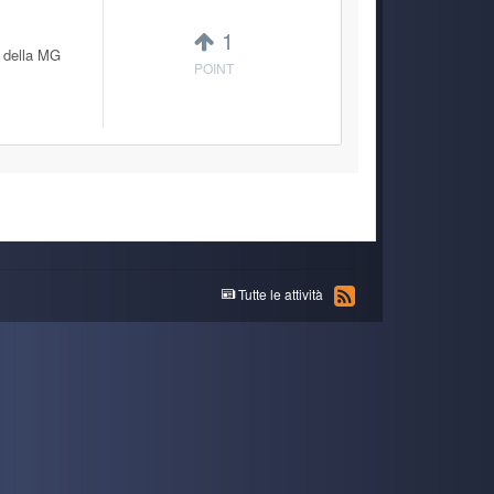
1
l della MG
POINT
Tutte le attività