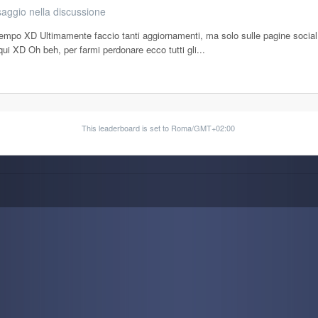
aggio nella discussione
empo XD Ultimamente faccio tanti aggiornamenti, ma solo sulle pagine socia
ui XD Oh beh, per farmi perdonare ecco tutti gli...
This leaderboard is set to Roma/GMT+02:00