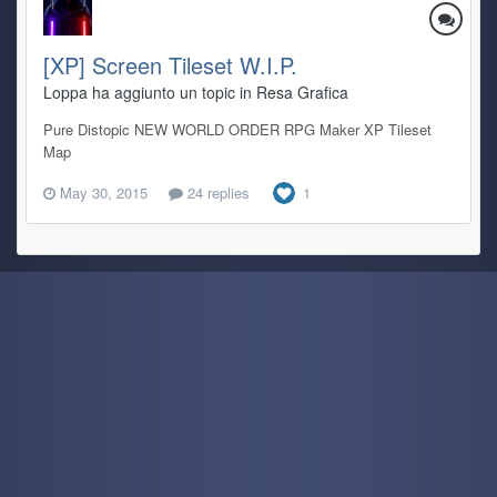
[XP] Screen Tileset W.I.P.
Loppa ha aggiunto un topic in
Resa Grafica
Pure Distopic NEW WORLD ORDER RPG Maker XP Tileset
Map
May 30, 2015
24 replies
1