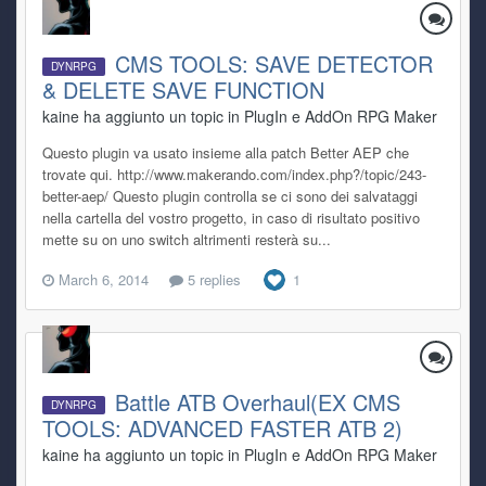
CMS TOOLS: SAVE DETECTOR
DYNRPG
& DELETE SAVE FUNCTION
kaine ha aggiunto un topic in
PlugIn e AddOn RPG Maker
Questo plugin va usato insieme alla patch Better AEP che
trovate qui. http://www.makerando.com/index.php?/topic/243-
better-aep/ Questo plugin controlla se ci sono dei salvataggi
nella cartella del vostro progetto, in caso di risultato positivo
mette su on uno switch altrimenti resterà su...
March 6, 2014
5 replies
1
Battle ATB Overhaul(EX CMS
DYNRPG
TOOLS: ADVANCED FASTER ATB 2)
kaine ha aggiunto un topic in
PlugIn e AddOn RPG Maker