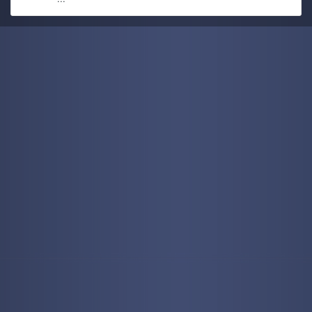
kaine
5 July 6:16 PM
technuzzooooooooo o/
kaine
5 July 6:15 PM
troppe spese raghi troppe spese tra il 2025 ed il 2026 e
tutta roba inattesa di cui avrei fatto a menoXD
kaine
5 July 6:14 PM
Tutta colpa dei nipotini che sbucano come funghi (di cui
una a fine mese
) e macchine che fanno le bizze!
kaine
5 July 6:12 PM
per via del boom dell'IA i prezzi son saliti alle stelle, quindi
ho fanno una super offerta verso agosto o sarò costretto ad
attendere ancora un po prima di acquistarne uno nuovo
kaine
5 July 6:10 PM
io pure volendo non posso ç__ç il mio pc è mezzo morto e
si spegne a random su winzoz, inspiegabilmente su linux
per le cose basilari come navigare su internet, vedere film
ecc ecc regge, ma se provo a fare qualcosa di più