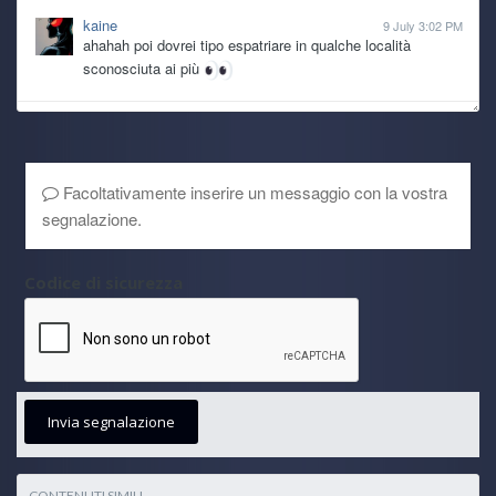
kaine
9 July 3:02 PM
ahahah poi dovrei tipo espatriare in qualche località
sconosciuta ai più
Ghost Rider
Today 7:47 PM
@kaine potresti vendere qualche nipote, ti fai macchina e
pc nuovi XDD
Facoltativamente inserire un messaggio con la vostra
segnalazione.
TecnoNinja
Today 7:24 AM
@kaine caspita... 2011! Direi che ha fatto sicuramente il
suo lavoro.
Codice di sicurezza
kaine
7 July 6:11 PM
anche il pc ha le sue ragioni dopotutto è dal 2011 che fa il
suo lavoro
kaine
7 July 6:08 PM
Invia segnalazione
se non fosse per battesimi, matrimoni e pure una nuova
nipotina che arriva a fine mese, oltre ad altre spese
improvvise, da mo che mi sarei preso il pc nuovo, solo che
son stronzo io che ho il vizio di tenere le cose finche
CONTENUTI SIMILI