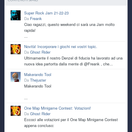
funzionano
Super Rock Jam 21-22-23
Da
Freank
kaine
7 July 6:05 PM
Ciao ragazzi, questo weekend ci sarà una Jam molto
e si qualche freeze capita, ma paragonato a quanto mi
accade con windows almeno il pc è utilizzabile, caspiterina
rapida!
...
kaine
7 July 6:03 PM
Novità! Incorporare i giochi nei vostri topic.
ho retto sino a dicembre e mi son detto provo a metterci
Da
Ghost Rider
pure linux in dualboot per vedere se mi da gli stessi
Ultimamente il nostro Denzel di fiducia ha lavorato ad una
problemi
nuova idea partorita dalla mente di @Freank , che...
kaine
7 July 6:02 PM
Makerando Tool
è da ottobre scorso in realtà! sarà una coincidenza ma
Da
Thejuster
dopo l'ultimo update per la fine del supporto a windows 10
Makerando Tool
ha iniziato a darmi inizialmente schermate nere, per poi
arrivare a spegnimenti improvvisi
...
One Map Minigame Contest: Votazioni!
TecnoNinja
6 July 4:16 PM
Da
Ghost Rider
@kaine
sempre a lottare con il pc? questo caldo sta
Eccoci alle votazioni per il One Map Minigame Contest
mietendo vittime anche tra i vari hardware. Anch'io sto
appena concluso:
tenendo spenta la Serie X e mi dedico ad Alcyone
...