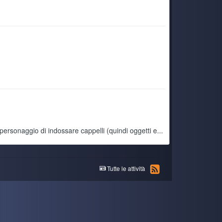
armi inizialmente schermate nere, per poi arrivare a
Today 4:16 PM
ta la Serie X e mi dedico ad Alcyone
5 July 6:16 PM
5 July 6:15 PM
5 July 6:14 PM
rsonaggio di indossare cappelli (quindi oggetti e...
5 July 6:12 PM
dere ancora un po prima di acquistarne uno nuovo
5 July 6:10 PM
Tutte le attività
 basilari come navigare su internet, vedere film ecc ecc
ambi i sistemi operativi, la scheda madre del portatile
5 July 4:22 PM