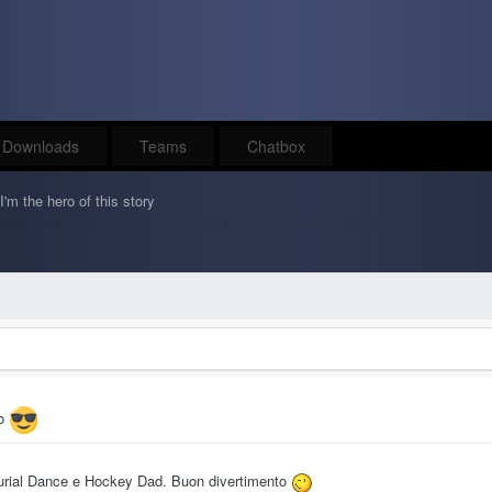
Downloads
Teams
Chatbox
I'm the hero of this story
to
 Burial Dance e Hockey Dad. Buon divertimento