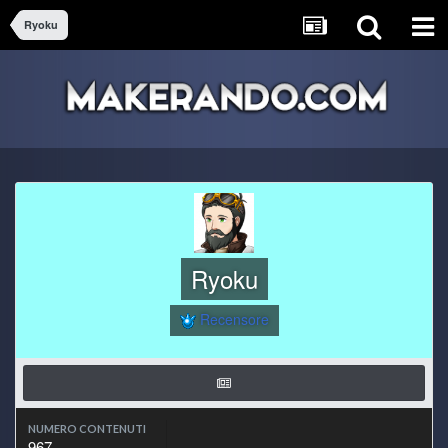
Ryoku
Ryoku
Recensore
NUMERO CONTENUTI
967