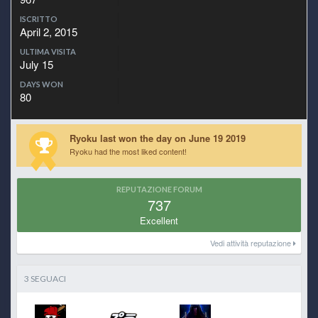
ISCRITTO
April 2, 2015
ULTIMA VISITA
July 15
DAYS WON
80
Ryoku last won the day on June 19 2019
Ryoku had the most liked content!
REPUTAZIONE FORUM
737
Excellent
Vedi attività reputazione
3 SEGUACI