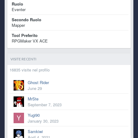
Ruolo
Eventer
Secondo Ruolo
Mapper
Tool Preferito
RPGMaker VX ACE
VISITE RECENTI
16835 visite nel profilo
Ghost Rider
June 29
MrSte
September 7, 2023
Yugi90
January 30, 2023
Samkiwi
April 4, 2021