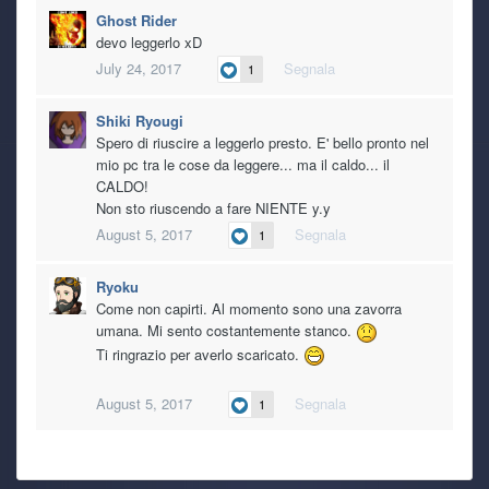
Ghost Rider
devo leggerlo xD
July 24, 2017
Segnala
1
Shiki Ryougi
Spero di riuscire a leggerlo presto. E' bello pronto nel
mio pc tra le cose da leggere... ma il caldo... il
CALDO!
Non sto riuscendo a fare NIENTE y.y
August 5, 2017
Segnala
1
Ryoku
Come non capirti. Al momento sono una zavorra
umana. Mi sento costantemente stanco.
Ti ringrazio per averlo scaricato.
August 5, 2017
Segnala
1