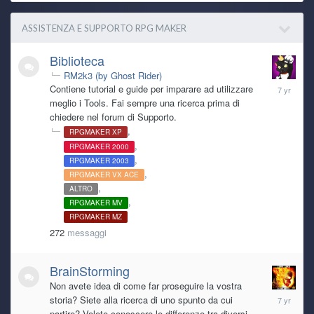
ASSISTENZA E SUPPORTO RPG MAKER
kaine
29 June 9:36 PM
Biblioteca
yeah!
RM2k3 (by Ghost Rider)
January
Contiene tutorial e guide per imparare ad utilizzare
2,
Ghost Rider
29 June 6:47 PM
meglio i Tools. Fai sempre una ricerca prima di
2019
<3
chiedere nel forum di Supporto.
RPGMAKER XP
RPGMAKER 2000
Ryoku
29 June 5:35 PM
RPGMAKER 2003
Che tu sia benedetto!
RPGMAKER VX ACE
ALTRO
Ghost Rider
29 June 9:05 AM
RPGMAKER MV
trovato! ti mando pm
RPGMAKER MZ
272
messaggi
Ghost Rider
29 June 8:41 AM
wee ryo! sai che forse ce l'ho ancora... fammi cercare sull'
BrainStorming
HDD esterno
Non avete idea di come far proseguire la vostra
March
storia? Siete alla ricerca di uno spunto da cui
8,
Ryoku
28 June 9:19 PM
partire? Volete conoscere le differenze tra diversi