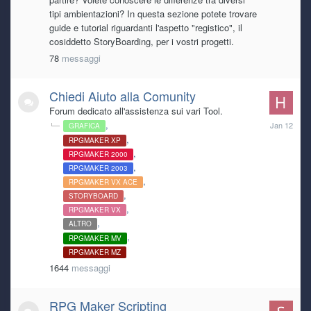
2019
ghostino si è visto più?
tipi ambientazioni? In questa sezione potete trovare
guide e tutorial riguardanti l'aspetto "registico", il
cosiddetto StoryBoarding, per i vostri progetti.
Ryoku
28 June 5:36 PM
Grazie mille kaine. ^^
78
messaggi
Ryoku
28 June 5:35 PM
Chiedi Aiuto alla Comunity
Nada de nada. Mi hanno detto che hanno perso alcuni
Forum dedicato all'assistenza sui vari Tool.
giochi cambiando database. Quindi nulla, perso per
January
sempre.
GRAFICA
12
RPGMAKER XP
RPGMAKER 2000
kaine
27 June 9:54 AM
RPGMAKER 2003
quindi neanche Freank può darti una mano?
RPGMAKER VX ACE
STORYBOARD
Load More
RPGMAKER VX
ALTRO
RPGMAKER MV
RPGMAKER MZ
1644
messaggi
RPG Maker Scripting