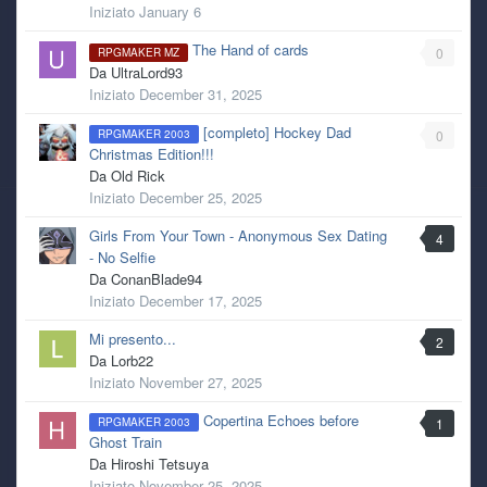
Iniziato
January 6
The Hand of cards
0
RPGMAKER MZ
Da
UltraLord93
Iniziato
December 31, 2025
[completo] Hockey Dad
0
RPGMAKER 2003
Christmas Edition!!!
Da
Old Rick
Iniziato
December 25, 2025
Girls From Your Town - Anonymous Sex Dating
4
- No Selfie
Da
ConanBlade94
Iniziato
December 17, 2025
Mi presento...
2
Da
Lorb22
Iniziato
November 27, 2025
Copertina Echoes before
1
RPGMAKER 2003
Ghost Train
Da
Hiroshi Tetsuya
Iniziato
November 25, 2025