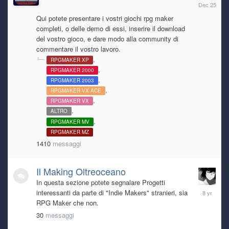
December
Mai caricate demo in vita mia, aspettavo sempre di
25,
proporre qualcosa di concluso, ma a sto giro:
https://www.i
Qui potete presentare i vostri giochi rpg maker
2025
ndiexpo.net/it/games/deep-darkness-2
completi, o delle demo di essi, inserire il download
del vostro gioco, e dare modo alla community di
commentare il vostro lavoro.
Ryoku
3 July 7:39 AM
Preso dalla foga della conservazione, ho caricato la demo
RPGMAKER XP
di Deep Darkness 2
RPGMAKER 2000
RPGMAKER 2003
RPGMAKER VX ACE
Ghost Rider
2 July 8:22 PM
RPGMAKER VX
ALTRO
steveme scars... ehmm... we techno
\m/_
RPGMAKER MV
RPGMAKER MZ
1410
messaggi
TecnoNinja
2 July 2:55 PM
I'm back!
Il Making Oltreoceano
Ghost Rider
In questa sezione potete segnalare Progetti
30 June 7:55 AM
July
interessanti da parte di "Indie Makers" stranieri, sia
23,
RPG Maker che non.
2018
30
messaggi
Ryoku
30 June 6:54 AM