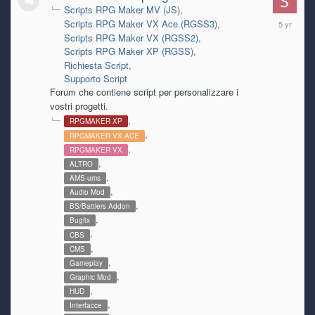
Scripts RPG Maker MV (JS)
March
Scripts RPG Maker VX Ace (RGSS3)
31,
Scripts RPG Maker VX (RGSS2)
2021
Scripts RPG Maker XP (RGSS)
Richiesta Script
Supporto Script
Forum che contiene script per personalizzare i
vostri progetti.
RPGMAKER XP
RPGMAKER VX ACE
RPGMAKER VX
ALTRO
AMS-ums
Audio Mod
BS/Battlers Addon
Bugfix
CBS
CMS
Gameplay
Graphic Mod
HUD
Interfacce