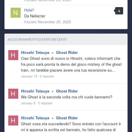
Hola!!
4
Da
Nellecter
Iniziato
November 25, 2025
AGGIORNAMENTI DI STATO RECENTI
Hiroshi Tetsuya
»
Ghost Rider
Ciao Ghost sono di nuovo io Hiroshi, volevo informarti che
fra poco sarà pronta la demo del gioco mistery of the ghost
train, mi farebbe piacere avere una tua recensione su...
January 15
·
0 risposte
Hiroshi Tetsuya
»
Ghost Rider
We Ghost è la seconda volta ma chi vuole bannarmi?
January 6
·
2 risposte
Hiroshi Tetsuya
»
Ghost Rider
Ghost cosa sta succedendo? Sono entrato con l'account è
mi è apparsa la scritta sei bannato, ho fatto qualcosa di