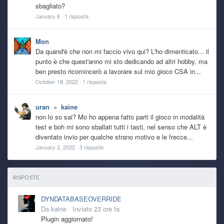
sbagliato?
January 6
·
1 risposta
Mon
Da quand'è che non mi faccio vivo qui? L'ho dimenticato... il
punto è che quest'anno mi sto dedicando ad altri hobby, ma
ben presto ricomincerò a lavorare sul mio gioco CSA in...
October 18, 2022
·
1 risposta
uran
»
kaine
non lo so sai? Mo ho appena fatto parti il gioco in modalità
test e boh mi sono sballati tutti i tasti, nel senso che ALT è
diventato invio per qualche strano motivo e le frecce...
January 2, 2022
·
3 risposte
RISPOSTE
DYNDATABASEOVERRIDE
Da
kaine
·
Inviato
23 ore fa
Plugin aggiornato!