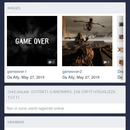
IMAGES
0
0
gameover-1
gameover-2
Drago C
Da
Ally
,
May 27, 2015
Da
Ally
,
May 27, 2015
Da
Ally
0 UTENTI, 0 ANONIMO, 106 OSPITI
VISUALIZZA
CHI È ONLINE
TUTTI
Non ci sono utenti registrati online
MEMBERS