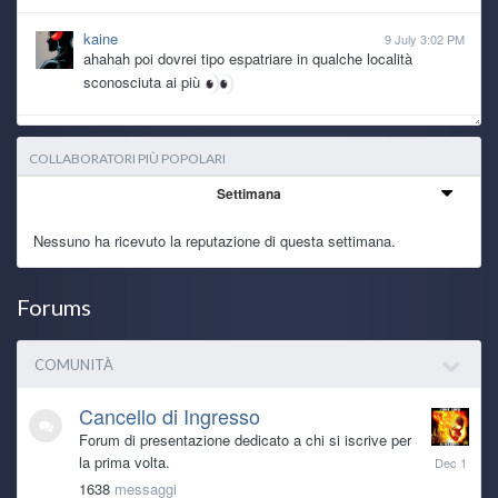
kaine
9 July 3:02 PM
ahahah poi dovrei tipo espatriare in qualche località
sconosciuta ai più
Ghost Rider
Today 7:47 PM
COLLABORATORI PIÙ POPOLARI
@kaine potresti vendere qualche nipote, ti fai macchina e
pc nuovi XDD
Settimana
TecnoNinja
Today 7:24 AM
Nessuno ha ricevuto la reputazione di questa settimana.
@kaine caspita... 2011! Direi che ha fatto sicuramente il
suo lavoro.
Forums
kaine
7 July 6:11 PM
anche il pc ha le sue ragioni dopotutto è dal 2011 che fa il
COMUNITÀ
suo lavoro
Cancello di Ingresso
kaine
7 July 6:08 PM
Forum di presentazione dedicato a chi si iscrive per
se non fosse per battesimi, matrimoni e pure una nuova
December
nipotina che arriva a fine mese, oltre ad altre spese
la prima volta.
1,
improvvise, da mo che mi sarei preso il pc nuovo, solo che
1638
messaggi
2025