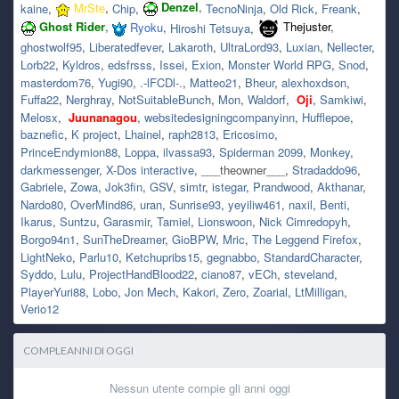
Denzel
MrSte
kaine
Chip
TecnoNinja
Old Rick
Freank
Ghost Rider
Thejuster
Ryoku
Hiroshi Tetsuya
ghostwolf95
Liberatedfever
Lakaroth
UltraLord93
Luxian
Nellecter
Lorb22
Kyldros
edsfrsss
Issei
Exion
Monster World RPG
Snod
masterdom76
Yugi90
.-lFCDl-.
Matteo21
Bheur
alexhoxdson
Fuffa22
Nerghray
NotSuitableBunch
Mon
Waldorf
Oji
Samkiwi
Melosx
Juunanagou
websitedesigningcompanyinn
Hufflepoe
baznefic
K project
Lhainel
raph2813
Ericosimo
PrinceEndymion88
Loppa
ilvassa93
Spiderman 2099
Monkey
darkmessenger
X-Dos interactive
___theowner___
Stradaddo96
Gabriele
Zowa
Jok3fin
GSV
simtr
istegar
Prandwood
Akthanar
Nardo80
OverMind86
uran
Sunrise93
yeyiliw461
naxil
Benti
Ikarus
Suntzu
Garasmir
Tamiel
Lionswoon
Nick Cimredopyh
Borgo94n1
SunTheDreamer
GioBPW
Mric
The Leggend Firefox
LightNeko
Parlu10
Ketchupribs15
gegnabbo
StandardCharacter
Syddo
Lulu
ProjectHandBlood22
ciano87
vECh
steveland
PlayerYuri88
Lobo
Jon Mech
Kakori
Zero
Zoarial
LtMilligan
Verio12
COMPLEANNI DI OGGI
Nessun utente compie gli anni oggi