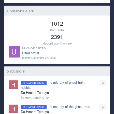
STATISTICHE UTENTI
1012
Utenti totali
2391
Record utenti online
NUOVO ISCRITTO
UltraLord93
Iscritto
December 27, 2025
DISCUSSIONI
the mistery of ghost train
0
RPGMAKER 2003
nebbia
Da
Hiroshi Tetsuya
Iniziato
January 12
the mistery of the ghost train
0
RPGMAKER 2003
Da
Hiroshi Tetsuya