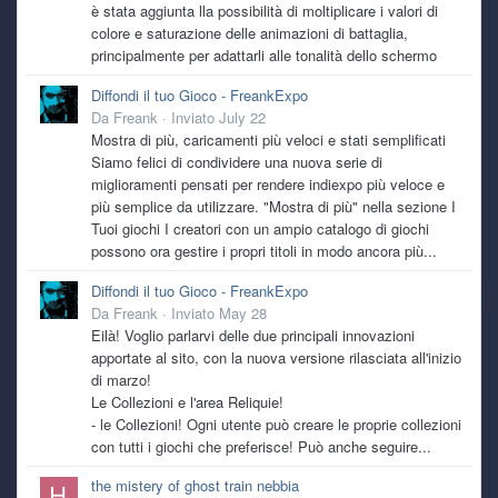
è stata aggiunta lla possibilità di moltiplicare i valori di
colore e saturazione delle animazioni di battaglia,
principalmente per adattarli alle tonalità dello schermo
Diffondi il tuo Gioco - FreankExpo
Da
Freank
·
Inviato
July 22
Mostra di più, caricamenti più veloci e stati semplificati
Siamo felici di condividere una nuova serie di
miglioramenti pensati per rendere indiexpo più veloce e
più semplice da utilizzare. "Mostra di più" nella sezione I
Tuoi giochi I creatori con un ampio catalogo di giochi
possono ora gestire i propri titoli in modo ancora più...
Diffondi il tuo Gioco - FreankExpo
Da
Freank
·
Inviato
May 28
Eilà! Voglio parlarvi delle due principali innovazioni
apportate al sito, con la nuova versione rilasciata all'inizio
di marzo!
Le Collezioni e l'area Reliquie!
- le Collezioni! Ogni utente può creare le proprie collezioni
con tutti i giochi che preferisce! Può anche seguire...
the mistery of ghost train nebbia