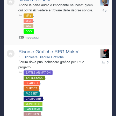
Anche la parte audio è importante nei nostri giochi,
February
qui potrai richiedere e trovare delle risorse sonore.
26,
MP3
2018
MIDI
WAV
OGG
135
messaggi
Risorse Grafiche RPG Maker
Richiesta Risorse Grafiche
January
Forum dove puoi richiedere grafica per il tuo
5
progetto.
BATTLE ANIMATION
BATTLEBACK
CHARSET
CHIPSET
FACESET
GAMEOVER
MONSTERS
PANORAMA
PICTURES