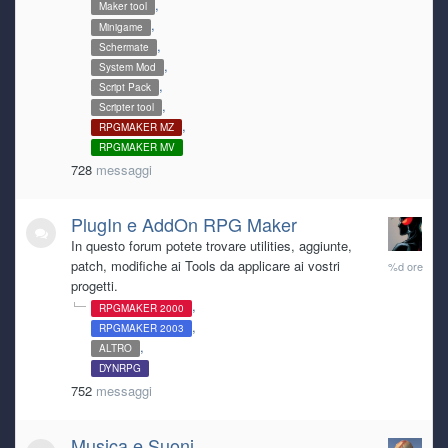
Maker tool
Minigame
Schermate
System Mod
Script Pack
Scripter tool
RPGMAKER MZ
RPGMAKER MV
728
messaggi
PlugIn e AddOn RPG Maker
In questo forum potete trovare utilities, aggiunte,
23
patch, modifiche ai Tools da applicare ai vostri
ore
progetti.
fa
RPGMAKER 2000
RPGMAKER 2003
ALTRO
DYNRPG
752
messaggi
Musica e Suoni