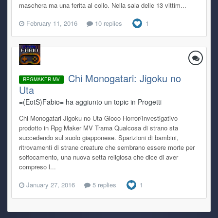
maschera ma una ferita al collo. Nella sala delle 13 vittim...
February 11, 2016
10 replies
1
Chi Monogatari: Jigoku no
RPGMAKER MV
Uta
=(EotS)Fabio= ha aggiunto un topic in
Progetti
Chi Monogatari Jigoku no Uta Gioco Horror/Investigativo
prodotto in Rpg Maker MV Trama Qualcosa di strano sta
succedendo sul suolo giapponese. Sparizioni di bambini,
ritrovamenti di strane creature che sembrano essere morte per
soffocamento, una nuova setta religiosa che dice di aver
compreso l...
January 27, 2016
5 replies
1