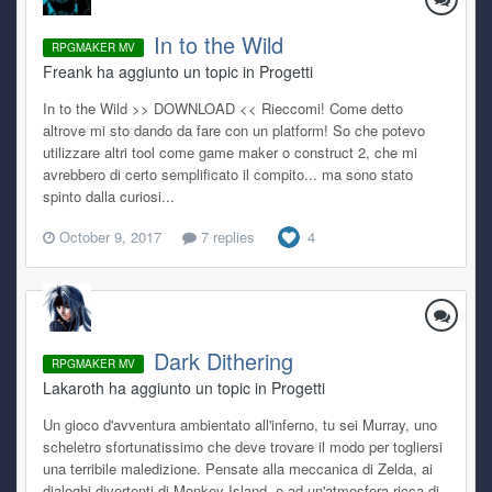
In to the Wild
RPGMAKER MV
Freank ha aggiunto un topic in
Progetti
In to the Wild >> DOWNLOAD << Rieccomi! Come detto
altrove mi sto dando da fare con un platform! So che potevo
utilizzare altri tool come game maker o construct 2, che mi
avrebbero di certo semplificato il compito... ma sono stato
spinto dalla curiosi...
October 9, 2017
7 replies
4
Dark Dithering
RPGMAKER MV
Lakaroth ha aggiunto un topic in
Progetti
Un gioco d'avventura ambientato all'inferno, tu sei Murray, uno
scheletro sfortunatissimo che deve trovare il modo per togliersi
una terribile maledizione. Pensate alla meccanica di Zelda, ai
dialoghi divertenti di Monkey Island, e ad un'atmosfera ricca di