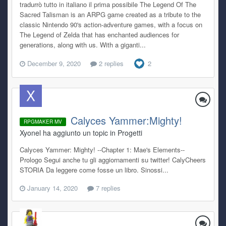
tradurrò tutto in italiano il prima possibile The Legend Of The
Sacred Talisman is an ARPG game created as a tribute to the
classic Nintendo 90's action-adventure games, with a focus on
The Legend of Zelda that has enchanted audiences for
generations, along with us. With a giganti...
December 9, 2020
2 replies
2
Calyces Yammer:Mighty!
RPGMAKER MV
Xyonel ha aggiunto un topic in
Progetti
Calyces Yammer: Mighty! --Chapter 1: Mae's Elements--
Prologo Segui anche tu gli aggiornamenti su twitter! CalyCheers
STORIA Da leggere come fosse un libro. Sinossi...
January 14, 2020
7 replies