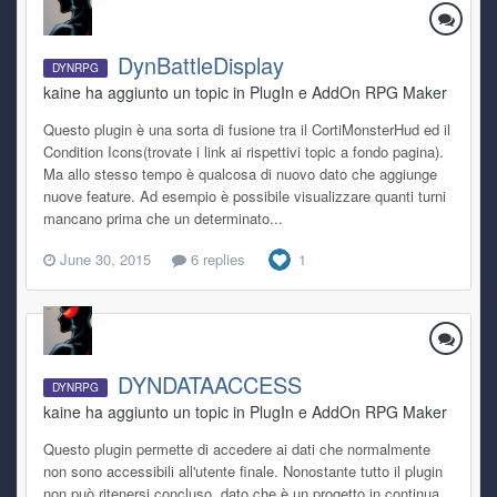
DynBattleDisplay
DYNRPG
kaine ha aggiunto un topic in
PlugIn e AddOn RPG Maker
Questo plugin è una sorta di fusione tra il CortiMonsterHud ed il
Condition Icons(trovate i link ai rispettivi topic a fondo pagina).
Ma allo stesso tempo è qualcosa di nuovo dato che aggiunge
nuove feature. Ad esempio è possibile visualizzare quanti turni
mancano prima che un determinato...
June 30, 2015
6 replies
1
DYNDATAACCESS
DYNRPG
kaine ha aggiunto un topic in
PlugIn e AddOn RPG Maker
Questo plugin permette di accedere ai dati che normalmente
non sono accessibili all'utente finale. Nonostante tutto il plugin
non può ritenersi concluso, dato che è un progetto in continua