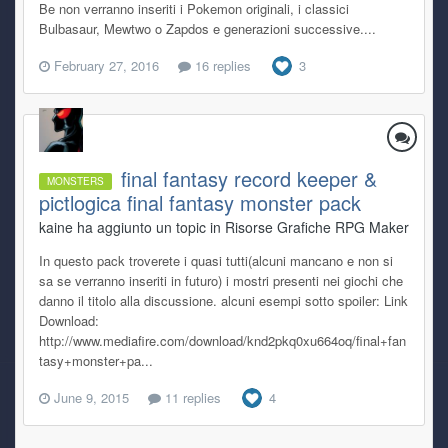
Be non verranno inseriti i Pokemon originali, i classici
Bulbasaur, Mewtwo o Zapdos e generazioni successive....
February 27, 2016
16 replies
3
final fantasy record keeper &
MONSTERS
pictlogica final fantasy monster pack
kaine ha aggiunto un topic in
Risorse Grafiche RPG Maker
In questo pack troverete i quasi tutti(alcuni mancano e non si
sa se verranno inseriti in futuro) i mostri presenti nei giochi che
danno il titolo alla discussione. alcuni esempi sotto spoiler: Link
Download:
http://www.mediafire.com/download/knd2pkq0xu664oq/final+fan
tasy+monster+pa...
June 9, 2015
11 replies
4