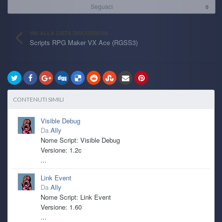
Seguaci
0
VAI ALLA LISTA DISCUSSIONI
Scripts RPG Maker VX Ace (RGSS3)
CONTENUTI SIMILI
Visible Debug
Da
Ally
Nome Script: Visible Debug
Versione: 1.2c
...
Link Event
Da
Ally
Nome Script: Link Event
Versione: 1.60
...