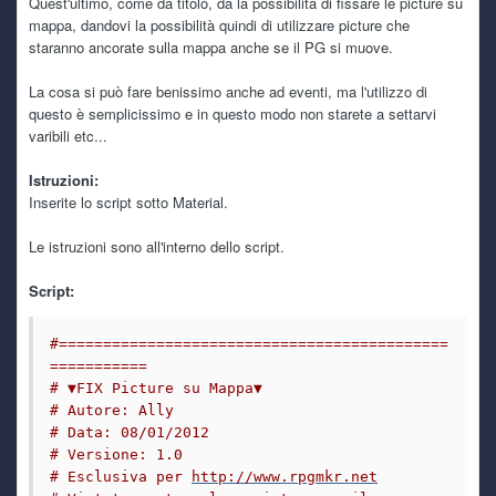
Quest'ultimo, come da titolo, da la possibilità di fissare le picture su
funzionano
mappa, dandovi la possibilità quindi di utilizzare picture che
staranno ancorate sulla mappa anche se il PG si muove.
kaine
7 July 6:05 PM
La cosa si può fare benissimo anche ad eventi, ma l'utilizzo di
e si qualche freeze capita, ma paragonato a quanto mi
accade con windows almeno il pc è utilizzabile, caspiterina
questo è semplicissimo e in questo modo non starete a settarvi
varibili etc...
kaine
7 July 6:03 PM
Istruzioni:
ho retto sino a dicembre e mi son detto provo a metterci
Inserite lo script sotto Material.
pure linux in dualboot per vedere se mi da gli stessi
problemi
Le istruzioni sono all'interno dello script.
kaine
7 July 6:02 PM
Script:
è da ottobre scorso in realtà! sarà una coincidenza ma
dopo l'ultimo update per la fine del supporto a windows 10
ha iniziato a darmi inizialmente schermate nere, per poi
#============================================
arrivare a spegnimenti improvvisi
===========
# ▼FIX Picture su Mappa▼
TecnoNinja
6 July 4:16 PM
# Autore: Ally
@kaine
sempre a lottare con il pc? questo caldo sta
# Data: 08/01/2012
# Versione: 1.0
mietendo vittime anche tra i vari hardware. Anch'io sto
tenendo spenta la Serie X e mi dedico ad Alcyone
# Esclusiva per 
http://www.rpgmkr.net