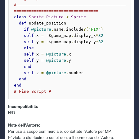
complicato si frizza, stando a quel che ho letto tra i vari
#============================================
errori che ho trovato su entrambi i sistemi operativi, la
==================================
scheda madre del portatile dovrebbe essere fritta!
class
Sprite_Picture
<
Sprite
def
 update_position

if
@picture
.
name
.
include
?(
"FIX"
)
Ghost Rider
5 July 4:22 PM
self
.
x 
=
-
$game_map
.
display_x
*
32
@Ryoku scaricato anche io, per la conservazione XDDD
self
.
y 
=
-
$game_map
.
display_y
*
32
uno di questi pomeriggi dopo il lavoro lo provo
else
self
.
x 
=
@picture
.
x

Ghost Rider
5 July 1:02 PM
self
.
y 
=
@picture
.
y

@TecnoNinja
end
self
.
z 
=
@picture
.
number

end
TecnoNinja
3 July 4:56 PM
end
@Ghost Rider grazie per il steveme scars xD
# Fine Script #
Ryoku
3 July 7:40 AM
Incompatibilità:
Se siete curiosi di provarla sono 5 minuti scarsi di
N/D
gameplay. Sempre meglio che lasciarla su un disco
tecnologicamente arretrato.
Note dell'Autore:
Per uso a scopo commerciale, contattate l'Autore per MP.
Ryoku
3 July 7:39 AM
E' vietato distribuire lo script senza il permesso dell'Autore.