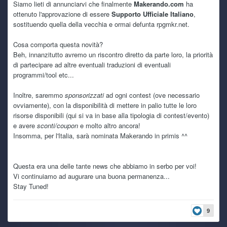
Siamo lieti di annunciarvi che finalmente
Makerando.com
ha
funzionano
ottenuto l'approvazione di essere
Supporto Ufficiale Italiano
,
sostituendo quella della vecchia e ormai defunta rpgmkr.net.
kaine
Today 6:05 PM
e si qualche freeze capita, ma paragonato a quanto mi
Cosa comporta questa novità?
accade con windows almeno il pc è utilizzabile, caspiterina
Beh, innanzitutto avremo un riscontro diretto da parte loro, la priorità
di partecipare ad altre eventuali traduzioni di eventuali
programmi/tool etc...
kaine
Today 6:03 PM
ho retto sino a dicembre e mi son detto provo a metterci
pure linux in dualboot per vedere se mi da gli stessi
Inoltre, saremmo
sponsorizzati
ad ogni contest (ove necessario
problemi
ovviamente), con la disponibilità di mettere in palio tutte le loro
risorse disponibili (qui si va in base alla tipologia di contest/evento)
e avere
sconti/coupon
e molto altro ancora!
kaine
Today 6:02 PM
è da ottobre scorso in realtà! sarà una coincidenza ma
Insomma, per l'Italia, sarà nominata Makerando in primis ^^
dopo l'ultimo update per la fine del supporto a windows 10
ha iniziato a darmi inizialmente schermate nere, per poi
arrivare a spegnimenti improvvisi
Questa era una delle tante news che abbiamo in serbo per voi!
Vi continuiamo ad augurare una buona permanenza...
Stay Tuned!
TecnoNinja
6 July 4:16 PM
@kaine
sempre a lottare con il pc? questo caldo sta
mietendo vittime anche tra i vari hardware. Anch'io sto
9
tenendo spenta la Serie X e mi dedico ad Alcyone