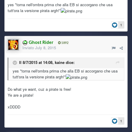
Mai caricate demo in vita mia, aspettavo sempre di
yes *torna nell'ombra prima che alla EB si accorgano che usa
proporre qualcosa di concluso, ma a sto giro:
https://www.i
tutt'ora la versione pirata argh!*
ndiexpo.net/it/games/deep-darkness-2
1
Ryoku
3 July 7:39 AM
Preso dalla foga della conservazione, ho caricato la demo
di Deep Darkness 2
Ghost Rider
1892
Inviato
July 8, 2015
Ghost Rider
2 July 8:22 PM
Il 8/7/2015 at 14:08, kaine dice:
steveme scars... ehmm... we techno
\m/_
yes *torna nell'ombra prima che alla EB si accorgano che usa
tutt'ora la versione pirata argh!*
TecnoNinja
2 July 2:55 PM
I'm back!
Do what ye want, cuz a pirate is free!
Ye are a pirate!
Ghost Rider
30 June 7:55 AM
xDDDD
1
Ryoku
30 June 6:54 AM