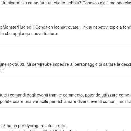
a ma dopo l'ultimo update per la fine del supporto a windows 10 ha iniziato a d
ò illuminarmi su come fare un effetto nebbia? Conosco già il metodo cl
aldo sta mietendo vittime anche tra i vari hardware. Anch'io sto tenendo spen
tiMonsterHud ed il Condition Icons(trovate i link ai rispettivi topic a fon
to che aggiunge nuove feature.
026 e tutta roba inattesa di cui avrei fatto a menoXD
gine rpk 2003. Mi servirebbe impedire al personaggio di saltare le desc
(di cui una a fine mese
) e macchine che fanno le bizze!
nti
telle, quindi ho fanno una super offerta verso agosto o sarò costretto ad atten
utti i comandi degli eventi tramite commento, potendo utilizzare come pa
 potete usare una variabile per richiamare diversi eventi comuni, mostrar
morto e si spegne a random su winzoz, inspiegabilmente su linux per le cose
o si frizza, stando a quel che ho letto tra i vari errori che ho trovato su entr
ick patch per dynrpg trovate in rete.
XDDD uno di questi pomeriggi dopo il lavoro lo provo