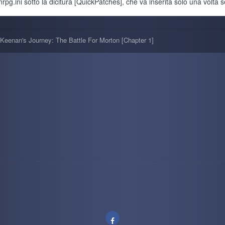
rpg.ini sotto la dicitura [QuickPatches], che va inserita solo una volta se
Keenan's Journey: The Battle For Morton [Chapter 1]
 di gameplay. Sempre meglio che lasciarla su un disco tecnologicamente arretra
i proporre qualcosa di concluso, ma a sto giro:
https://www.indiexpo.net/it/
o la demo di Deep Darkness 2