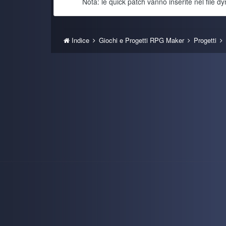
Nota: le quick patch vanno inserite nel file dyn
Ghost Rider
@TecnoNinja
Indice
Giochi e Progetti RPG Maker
Progetti
TecnoNinja
@Ghost Rider grazie per il steveme scars xD
Ryoku
Se siete curiosi di provarla sono 5 minuti scarsi
Ryoku
Mai caricate demo in vita mia, aspettavo sempre d
Ryoku
Preso dalla foga della conservazione, ho caricat
Ghost Rider
steveme scars... ehmm... we techno
\m/_
TecnoNinja
I'm back!
Ghost Rider