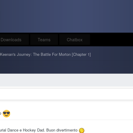
Downloads
Teams
Chatbox
Keenan's Journey: The Battle For Morton [Chapter 1]
to
 Burial Dance e Hockey Dad. Buon divertimento