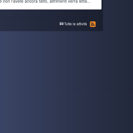
 non l'avete ancora fatto, altrimenti verrà letta...
5 July 1:02 PM
Tutte le attività
3 July 4:56 PM
3 July 7:40 AM
to.
3 July 7:39 AM
games/deep-darkness-2
3 July 7:39 AM
2 July 8:22 PM
2 July 2:55 PM
30 June 7:55 AM