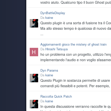
è da ottobre scorso in realtà! sarà una coincidenz
vostro aiuto. Qualcuno tipo il buon Ghost pu
spegnimenti improvvisi
TecnoNinja
DynBattleDisplay
Da
kaine
@kaine
sempre a lottare con il pc? questo c
Questo plugin è una sorta di fusione tra il Cor
kaine
Ma allo stesso tempo è qualcosa di nuovo da
technuzzooooooooo o/
...
kaine
Aggiornamenti gioco the mistery of ghost train
troppe spese raghi troppe spese tra il 2025 ed il 2
Da
Hiroshi Tetsuya
kaine
ho un problema con un progetto, utilizzo l'en
Tutta colpa dei nipotini che sbucano come funghi 
implementando l'audio e non voglio sfasame
kaine
Dyn Params
per via del boom dell'IA i prezzi son saliti alle s
Da
kaine
Questo Plugin in sostanza permette di usare t
kaine
comandi più flessibili e potenti. Per esempio,
io pure volendo non posso ç__ç il mio pc è mezzo 
regge, ma se provo a fare qualcosa di più complicat
dovrebbe essere fritta!
Raccolta Quick Patch
Da
kaine
Ghost Rider
In questa discussione verranno raccolte le qu
@Ryoku scaricato anche io, per la conservazione 