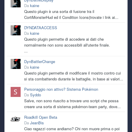
funzionano
Da
kaine
Questo plugin è una sorta di fusione tra il
CortiMonsterHud ed il Condition Icons(trovate i link ai...
kaine
7 July 6:05 PM
e si qualche freeze capita, ma paragonato a quanto mi
DYNDATAACCESS
accade con windows almeno il pc è utilizzabile, caspiterina
Da
kaine
Questo plugin permette di accedere ai dati che
kaine
7 July 6:03 PM
normalmente non sono accessibili all'utente finale.
ho retto sino a dicembre e mi son detto provo a metterci
...
pure linux in dualboot per vedere se mi da gli stessi
problemi
DynBattlerChange
Da
kaine
Questo plugin permette di modificare il mostro contro cui
kaine
7 July 6:02 PM
è da ottobre scorso in realtà! sarà una coincidenza ma
si sta combattendo durante le battaglie, in base ai valori...
dopo l'ultimo update per la fine del supporto a windows 10
Personaggio non attivo? Sistema Pokémon
ha iniziato a darmi inizialmente schermate nere, per poi
arrivare a spegnimenti improvvisi
Da
Syddo
Salve, non sono riuscito a trovare uno script che possa
creare una sorta di sistema pokémon-team party, dove...
TecnoNinja
6 July 4:16 PM
@kaine
sempre a lottare con il pc? questo caldo sta
Roadkill Open Beta
mietendo vittime anche tra i vari hardware. Anch'io sto
Da
JeanBis
tenendo spenta la Serie X e mi dedico ad Alcyone
Ciao ragazzi come andiamo? Chi non muore prima o poi