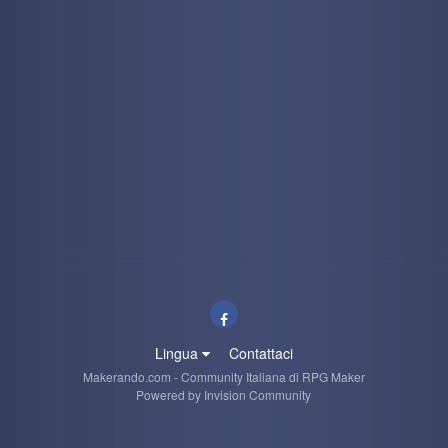
kaine
5 July 6:16 PM
technuzzooooooooo o/
kaine
5 July 6:15 PM
troppe spese raghi troppe spese tra il 2025 ed il 2026 e
tutta roba inattesa di cui avrei fatto a menoXD
kaine
5 July 6:14 PM
Tutta colpa dei nipotini che sbucano come funghi (di cui
una a fine mese
) e macchine che fanno le bizze!
kaine
5 July 6:12 PM
per via del boom dell'IA i prezzi son saliti alle stelle, quindi
ho fanno una super offerta verso agosto o sarò costretto ad
attendere ancora un po prima di acquistarne uno nuovo
Lingua
Contattaci
kaine
5 July 6:10 PM
Makerando.com - Community Italiana di RPG Maker
io pure volendo non posso ç__ç il mio pc è mezzo morto e
Powered by Invision Community
si spegne a random su winzoz, inspiegabilmente su linux
per le cose basilari come navigare su internet, vedere film
ecc ecc regge, ma se provo a fare qualcosa di più