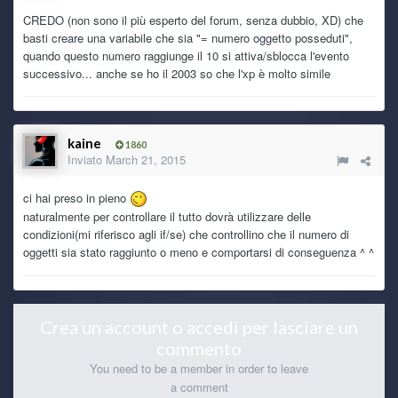
CREDO (non sono il più esperto del forum, senza dubbio, XD) che
kaine
5 July 6:16 PM
basti creare una variabile che sia "= numero oggetto posseduti",
technuzzooooooooo o/
quando questo numero raggiunge il 10 si attiva/sblocca l'evento
successivo... anche se ho il 2003 so che l'xp è molto simile
kaine
5 July 6:15 PM
troppe spese raghi troppe spese tra il 2025 ed il 2026 e
tutta roba inattesa di cui avrei fatto a menoXD
kaine
1860
Inviato
March 21, 2015
kaine
5 July 6:14 PM
Tutta colpa dei nipotini che sbucano come funghi (di cui
una a fine mese
) e macchine che fanno le bizze!
ci hai preso in pieno
naturalmente per controllare il tutto dovrà utilizzare delle
condizioni(mi riferisco agli if/se) che controllino che il numero di
kaine
5 July 6:12 PM
oggetti sia stato raggiunto o meno e comportarsi di conseguenza ^ ^
per via del boom dell'IA i prezzi son saliti alle stelle, quindi
ho fanno una super offerta verso agosto o sarò costretto ad
attendere ancora un po prima di acquistarne uno nuovo
Crea un account o accedi per lasciare un
kaine
5 July 6:10 PM
commento
io pure volendo non posso ç__ç il mio pc è mezzo morto e
si spegne a random su winzoz, inspiegabilmente su linux
You need to be a member in order to leave
per le cose basilari come navigare su internet, vedere film
a comment
ecc ecc regge, ma se provo a fare qualcosa di più