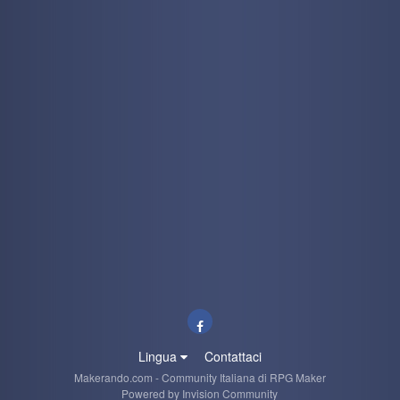
kaine
29 June 9:36 PM
yeah!
Ghost Rider
29 June 6:47 PM
<3
Ryoku
29 June 5:35 PM
Che tu sia benedetto!
Ghost Rider
29 June 9:05 AM
trovato! ti mando pm
Ghost Rider
29 June 8:41 AM
wee ryo! sai che forse ce l'ho ancora... fammi cercare sull'
HDD esterno
Lingua
Contattaci
Makerando.com - Community Italiana di RPG Maker
Ryoku
28 June 9:19 PM
Powered by Invision Community