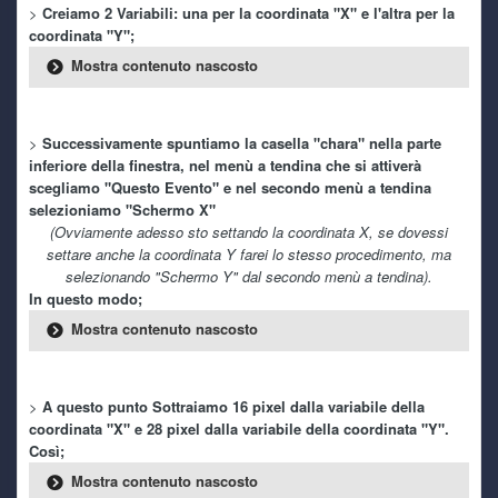
>
Creiamo 2 Variabili: una per la coordinata "X" e l'altra per la
complicato si frizza, stando a quel che ho letto tra i vari
coordinata "Y";
errori che ho trovato su entrambi i sistemi operativi, la
scheda madre del portatile dovrebbe essere fritta!
Mostra contenuto nascosto
Ghost Rider
5 July 4:22 PM
@Ryoku scaricato anche io, per la conservazione XDDD
>
Successivamente spuntiamo la casella "chara" nella parte
uno di questi pomeriggi dopo il lavoro lo provo
inferiore della finestra, nel menù a tendina che si attiverà
scegliamo "Questo Evento" e nel secondo menù a tendina
Ghost Rider
5 July 1:02 PM
selezioniamo "Schermo X"
(Ovviamente adesso sto settando la coordinata X, se dovessi
@TecnoNinja
settare anche la coordinata Y farei lo stesso procedimento, ma
selezionando "Schermo Y" dal secondo menù a tendina).
TecnoNinja
3 July 4:56 PM
In questo modo;
@Ghost Rider grazie per il steveme scars xD
Mostra contenuto nascosto
Ryoku
3 July 7:40 AM
Se siete curiosi di provarla sono 5 minuti scarsi di
>
A questo punto Sottraiamo 16 pixel dalla variabile della
gameplay. Sempre meglio che lasciarla su un disco
tecnologicamente arretrato.
coordinata "X" e 28 pixel dalla variabile della coordinata "Y".
Così;
Ryoku
Mostra contenuto nascosto
3 July 7:39 AM