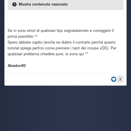
ghostino si è visto più?
Mostra contenuto nascosto
Ryoku
28 June 5:36 PM
Grazie mille kaine. ^^
Se vi sono errori di qualsiasi tipo segnalatemelo e correggerò il
Ryoku
28 June 5:35 PM
prima possibile ^^
Nada de nada. Mi hanno detto che hanno perso alcuni
Spero abbiate capito (anche se dubito il contrario perché questo
giochi cambiando database. Quindi nulla, perso per
tutorial spiega perfino come premere i tasti del mouse xDD). Per
sempre.
qualsiasi problema chiedete pure, io sono qui **
kaine
27 June 9:54 AM
Abadon92
quindi neanche Freank può darti una mano?
3
Load More