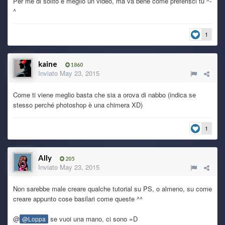
Per me di solito è meglio un video, ma va bene come preferisci tu ^-
^
1
kaine
1860
Inviato
May 23, 2015
Come ti viene meglio basta che sia a orova di nabbo (indica se
stesso perché photoshop è una chimera XD)
1
Ally
205
Inviato
May 23, 2015
Non sarebbe male creare qualche tutorial su PS, o almeno, su come
creare appunto cose basilari come queste ^^
@
se vuoi una mano, ci sono =D
@Loppa