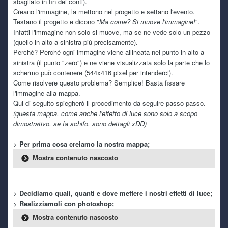
sbagliato in fin dei conti).
funzionano
Creano l'immagine, la mettono nel progetto e settano l'evento.
Testano il progetto e dicono "
Ma come? Si muove l'immagine!
".
Infatti l'immagine non solo si muove, ma se ne vede solo un pezzo
kaine
Today 6:05 PM
(quello in alto a sinistra più precisamente).
e si qualche freeze capita, ma paragonato a quanto mi
accade con windows almeno il pc è utilizzabile, caspiterina
Perché? Perché ogni immagine viene allineata nel punto in alto a
sinistra (il punto "zero") e ne viene visualizzata solo la parte che lo
schermo può contenere (544x416 pixel per intenderci).
kaine
Today 6:03 PM
Come risolvere questo problema? Semplice! Basta fissare
ho retto sino a dicembre e mi son detto provo a metterci
l'immagine alla mappa.
pure linux in dualboot per vedere se mi da gli stessi
Qui di seguito spiegherò il procedimento da seguire passo passo.
problemi
(questa mappa, come anche l'effetto di luce sono solo a scopo
dimostrativo, se fa schifo, sono dettagli xDD)
kaine
Today 6:02 PM
è da ottobre scorso in realtà! sarà una coincidenza ma
>
Per prima cosa creiamo la nostra mappa;
dopo l'ultimo update per la fine del supporto a windows 10
ha iniziato a darmi inizialmente schermate nere, per poi
Mostra contenuto nascosto
arrivare a spegnimenti improvvisi
TecnoNinja
6 July 4:16 PM
>
Decidiamo quali, quanti e dove mettere i nostri effetti di luce;
@kaine
sempre a lottare con il pc? questo caldo sta
>
Realizziamoli con photoshop;
mietendo vittime anche tra i vari hardware. Anch'io sto
Mostra contenuto nascosto
tenendo spenta la Serie X e mi dedico ad Alcyone