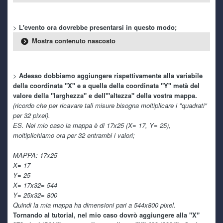
Mai caricate demo in vita mia, aspettavo sempre di
proporre qualcosa di concluso, ma a sto giro:
https://www.i
ndiexpo.net/it/games/deep-darkness-2
>
L'evento ora dovrebbe presentarsi in questo modo;
Mostra contenuto nascosto
Ryoku
3 July 7:39 AM
Preso dalla foga della conservazione, ho caricato la demo
di Deep Darkness 2
>
Adesso dobbiamo aggiungere rispettivamente alla variabile
della coordinata "X" e a quella della coordinata "Y" metà del
Ghost Rider
2 July 8:22 PM
valore della "larghezza" e dell'"altezza" della vostra mappa.
(ricordo che per ricavare tali misure bisogna moltiplicare i "quadrati"
steveme scars... ehmm... we techno
\m/_
per 32 pixel).
ES. Nel mio caso la mappa è di 17x25 (X= 17, Y= 25),
moltiplichiamo ora per 32 entrambi i valori;
TecnoNinja
2 July 2:55 PM
I'm back!
MAPPA: 17x25
X= 17
Ghost Rider
30 June 7:55 AM
Y= 25
X= 17x32= 544
Y= 25x32= 800
Quindi la mia mappa ha dimensioni pari a 544x800 pixel.
Ryoku
30 June 6:54 AM
Tornando al tutorial, nel mio caso dovrò aggiungere alla "X"