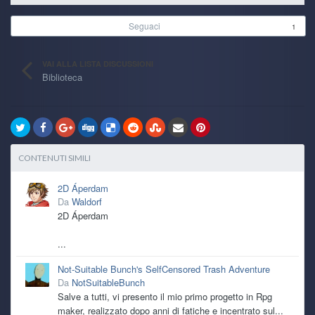
Seguaci
1
VAI ALLA LISTA DISCUSSIONI
Biblioteca
CONTENUTI SIMILI
2D Áperdam
Da
Waldorf
2D Áperdam
...
Not-Suitable Bunch's SelfCensored Trash Adventure
Da
NotSuitableBunch
Salve a tutti, vi presento il mio primo progetto in Rpg
maker, realizzato dopo anni di fatiche e incentrato sul...