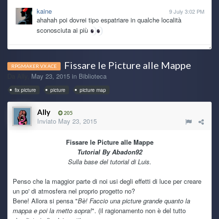
kaine
9 July 3:02 PM
ahahah poi dovrei tipo espatriare in qualche località
sconosciuta ai più
Ghost Rider
8 July 7:47 PM
Fissare le Picture alle Mappe
@kaine potresti vendere qualche nipote, ti fai macchina e
RPGMAKER VX ACE
pc nuovi XDD
Da
Ally
,
May 23, 2015
in
Biblioteca
fix picture
picture
picture map
TecnoNinja
8 July 7:24 AM
@kaine caspita... 2011! Direi che ha fatto sicuramente il
Ally
205
suo lavoro.
Inviato
May 23, 2015
kaine
Today 6:11 PM
Fissare le Picture alle Mappe
anche il pc ha le sue ragioni dopotutto è dal 2011 che fa il
Tutorial By Abadon92
suo lavoro
Sulla base del tutorial di Luis.
kaine
Today 6:08 PM
Penso che la maggior parte di noi usi degli effetti di luce per creare
se non fosse per battesimi, matrimoni e pure una nuova
un po' di atmosfera nel proprio progetto no?
nipotina che arriva a fine mese, oltre ad altre spese
Bene! Allora si pensa "
Bè! Faccio una picture grande quanto la
improvvise, da mo che mi sarei preso il pc nuovo, solo che
mappa e poi la metto sopra!
". (il ragionamento non è del tutto
son stronzo io che ho il vizio di tenere le cose finche