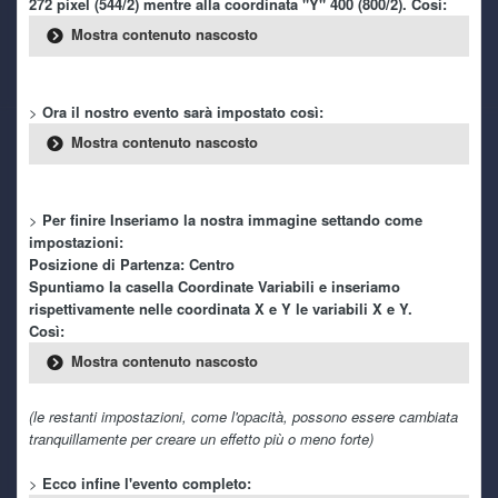
272 pixel (544/2) mentre alla coordinata "Y" 400 (800/2). Così:
Mostra contenuto nascosto
kaine
29 June 9:36 PM
yeah!
>
Ora il nostro evento sarà impostato così:
Mostra contenuto nascosto
Ghost Rider
29 June 6:47 PM
<3
>
Per finire Inseriamo la nostra immagine settando come
Ryoku
29 June 5:35 PM
impostazioni:
Che tu sia benedetto!
Posizione di Partenza: Centro
Spuntiamo la casella Coordinate Variabili e inseriamo
Ghost Rider
29 June 9:05 AM
rispettivamente nelle coordinata X e Y le variabili X e Y.
trovato! ti mando pm
Così:
Mostra contenuto nascosto
Ghost Rider
29 June 8:41 AM
wee ryo! sai che forse ce l'ho ancora... fammi cercare sull'
(le restanti impostazioni, come l'opacità, possono essere cambiata
HDD esterno
tranquillamente per creare un effetto più o meno forte)
Ryoku
28 June 9:19 PM
>
Ecco infine l'evento completo: