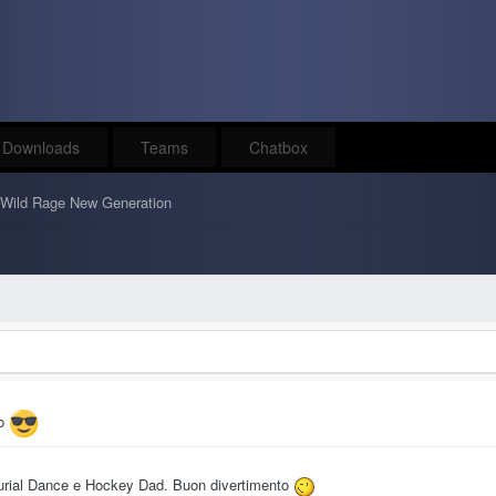
Downloads
Teams
Chatbox
Wild Rage New Generation
to
 Burial Dance e Hockey Dad. Buon divertimento