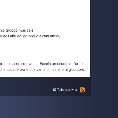
armi inizialmente schermate nere, per poi arrivare a
Today 4:16 PM
ta la Serie X e mi dedico ad Alcyone
5 July 6:16 PM
cchio gruppo musicale.
agli altri del gruppo e alcuni amici,
5 July 6:15 PM
5 July 6:14 PM
per uno specifico evento. Faccio un esempio: l'eroe
che accade ora è che viene consentito al giocatore...
5 July 6:12 PM
dere ancora un po prima di acquistarne uno nuovo
5 July 6:10 PM
Tutte le attività
 basilari come navigare su internet, vedere film ecc ecc
ambi i sistemi operativi, la scheda madre del portatile
5 July 4:22 PM