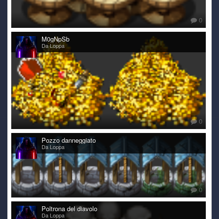
0
M0gNpSb
Da Loppa
0
Pozzo danneggiato
Da Loppa
0
Poltrona del diavolo
Da Loppa