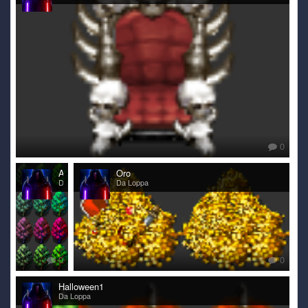
0
Arbusti
Oro
Da Loppa
Da Loppa
0
0
Halloween1
Da Loppa