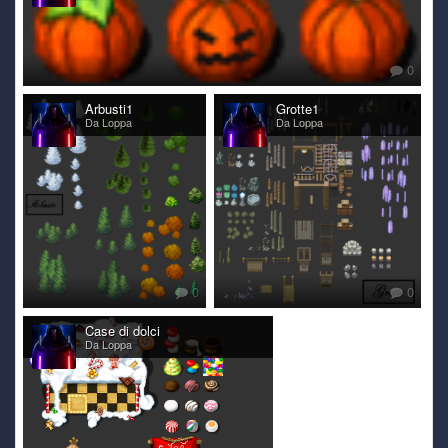
0
Arbusti1
Grotte1
Da Loppa
Da Loppa
0
0
Case di dolci
Da Loppa