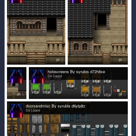
0
0
house By syrubis d6y9h13
holoscreens By syrubis d72h8xe
Da Loppa
Da Loppa
0
0
doorsandmisc By syrubis d6ylp8z
Da Loppa