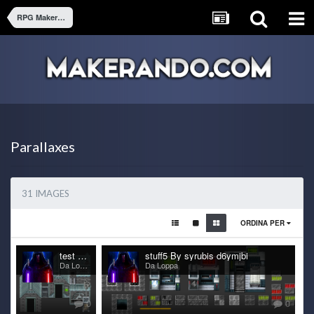
RPG Maker VX/VX Ace
Parallaxes
31 IMAGES
ORDINA PER
test By syrubis d729goj
stuff5 By syrubis d6ymjbi
Da Loppa
Da Loppa
0
0