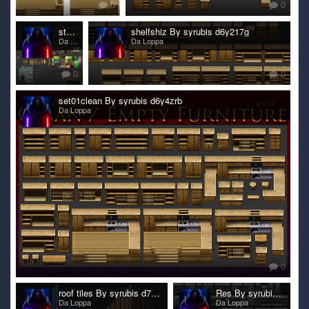
0
0
steam By syrubis d6zg10w
shelfshiz By syrubis d6y217g
Da Loppa
Da Loppa
0
0
set01clean By syrubis d6y4zrb
Da Loppa
0
roof tiles By syrubis d729gov
Res By syrubis d6y2mn9
Da Loppa
Da Loppa