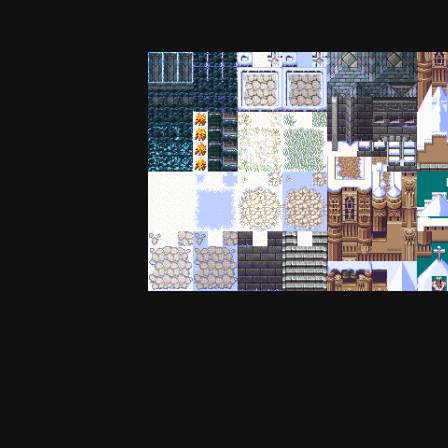
Seguaci
0
Non ci sono commenti da visualizzare.
Crea un account o accedi per lasciare un
commento
You need to be a member in order to leave
a comment
Crea un account