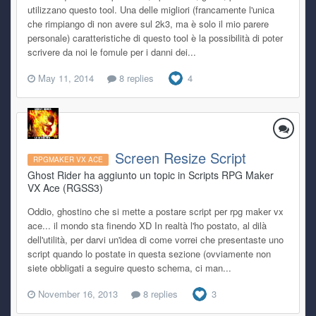
utilizzano questo tool. Una delle migliori (francamente l'unica
che rimpiango di non avere sul 2k3, ma è solo il mio parere
personale) caratteristiche di questo tool è la possibilità di poter
scrivere da noi le fomule per i danni dei...
May 11, 2014
8 replies
4
Screen Resize Script
RPGMAKER VX ACE
Ghost Rider ha aggiunto un topic in
Scripts RPG Maker
VX Ace (RGSS3)
Oddio, ghostino che si mette a postare script per rpg maker vx
ace... il mondo sta finendo XD In realtà l'ho postato, al dilà
dell'utilità, per darvi un'idea di come vorrei che presentaste uno
script quando lo postate in questa sezione (ovviamente non
siete obbligati a seguire questo schema, ci man...
November 16, 2013
8 replies
3