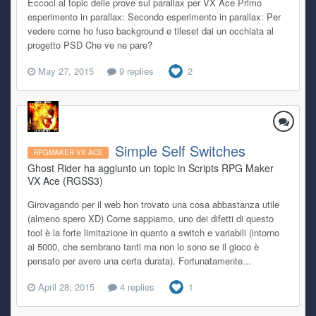
Eccoci al topic delle prove sul parallax per VX Ace Primo
esperimento in parallax: Secondo esperimento in parallax: Per
vedere come ho fuso background e tileset dai un occhiata al
progetto PSD Che ve ne pare?
May 27, 2015
9 replies
2
Simple Self Switches
RPGMAKER VX ACE
Ghost Rider ha aggiunto un topic in
Scripts RPG Maker
VX Ace (RGSS3)
Girovagando per il web hon trovato una cosa abbastanza utile
(almeno spero XD) Come sappiamo, uno dei difetti di questo
tool è la forte limitazione in quanto a switch e variabili (intorno
ai 5000, che sembrano tanti ma non lo sono se il gioco è
pensato per avere una certa durata). Fortunatamente...
April 28, 2015
4 replies
1