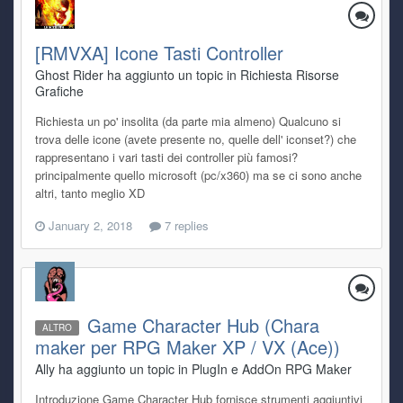
[RMVXA] Icone Tasti Controller
Ghost Rider ha aggiunto un topic in
Richiesta Risorse
Grafiche
Richiesta un po' insolita (da parte mia almeno) Qualcuno si
trova delle icone (avete presente no, quelle dell' iconset?) che
rappresentano i vari tasti dei controller più famosi?
principalmente quello microsoft (pc/x360) ma se ci sono anche
altri, tanto meglio XD
January 2, 2018
7 replies
Game Character Hub (Chara
ALTRO
maker per RPG Maker XP / VX (Ace))
Ally ha aggiunto un topic in
PlugIn e AddOn RPG Maker
Introduzione Game Character Hub fornisce strumenti aggiuntivi