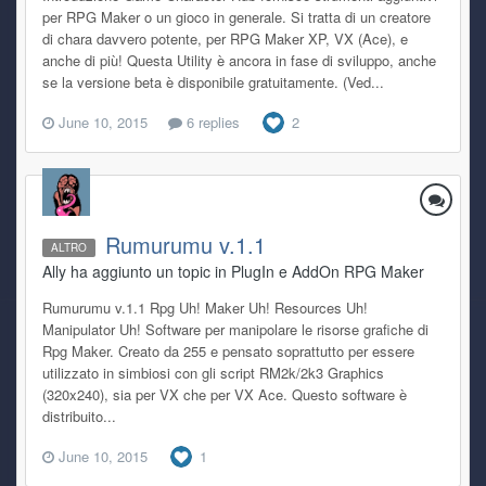
per RPG Maker o un gioco in generale. Si tratta di un creatore
di chara davvero potente, per RPG Maker XP, VX (Ace), e
anche di più! Questa Utility è ancora in fase di sviluppo, anche
se la versione beta è disponibile gratuitamente. (Ved...
June 10, 2015
6 replies
2
Rumurumu v.1.1
ALTRO
Ally ha aggiunto un topic in
PlugIn e AddOn RPG Maker
Rumurumu v.1.1 Rpg Uh! Maker Uh! Resources Uh!
Manipulator Uh! Software per manipolare le risorse grafiche di
Rpg Maker. Creato da 255 e pensato soprattutto per essere
utilizzato in simbiosi con gli script RM2k/2k3 Graphics
(320x240), sia per VX che per VX Ace. Questo software è
distribuito...
June 10, 2015
1