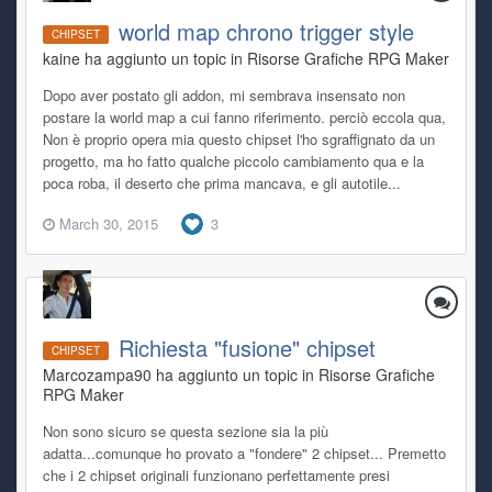
world map chrono trigger style
CHIPSET
kaine ha aggiunto un topic in
Risorse Grafiche RPG Maker
Dopo aver postato gli addon, mi sembrava insensato non
postare la world map a cui fanno riferimento. perciò eccola qua,
Non è proprio opera mia questo chipset l'ho sgraffignato da un
progetto, ma ho fatto qualche piccolo cambiamento qua e la
poca roba, il deserto che prima mancava, e gli autotile...
March 30, 2015
3
Richiesta "fusione" chipset
CHIPSET
Marcozampa90 ha aggiunto un topic in
Risorse Grafiche
RPG Maker
Non sono sicuro se questa sezione sia la più
adatta...comunque ho provato a "fondere" 2 chipset... Premetto
che i 2 chipset originali funzionano perfettamente presi