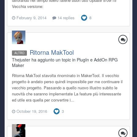
lavorando nel tempo libero fatene buon uso Update 5/09/15
Vecchia versione:
February 9, 2014
14 replies
8
Ritorna MakTool
ALTRO
Thejuster ha aggiunto un topic in
PlugIn e AddOn RPG
Maker
Ritorna MakTool stavolta rinominato in MakerTool. Il vecchio
progetto è andato perso quindi impossibile per me continuare il
vecchio progetto. Passando a quello nuovo illustro subito le
nuovità che saranno implementate La feature più interessante
ed utile era quella per convertire i...
October 19, 2016
3