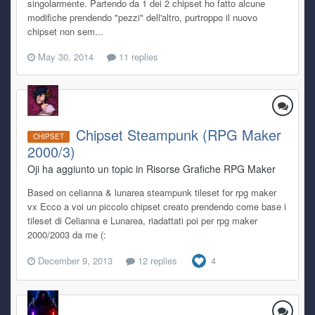
singolarmente. Partendo da 1 dei 2 chipset ho fatto alcune
modifiche prendendo "pezzi" dell'altro, purtroppo il nuovo
chipset non sem...
May 30, 2014
11 replies
Chipset Steampunk (RPG Maker
CHIPSET
2000/3)
Oji ha aggiunto un topic in
Risorse Grafiche RPG Maker
Based on celianna & lunarea steampunk tileset for rpg maker
vx Ecco a voi un piccolo chipset creato prendendo come base i
tileset di Celianna e Lunarea, riadattati poi per rpg maker
2000/2003 da me (:
December 9, 2013
12 replies
4