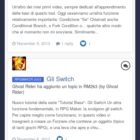
Un'altro dei miei primi video, sempre dedicati all'apprendimento
delle basi di questo tool. Oggi osserviamo un'altra funzione
relativamente importante: Condizione "Se" Chiamati anche
Conditional Branch, o Fork Condition o... qualche altro modo
che al momento non mi sovviene. Similmente...
November 9, 2013
1 reply
1
Gli Switch
RPGMAKER 2003
Ghost Rider ha aggiunto un topic in
RM2k3 (by Ghost
Rider)
Nuovo tutorial della serie "Tutorial Base": Gli Switch Un altra
funzione fondamentale, in RPG Maker, la svolgono gli switch.
Per capire meglio come funzionano, in questo video vi
insegnerò a creare un Forziere che contiene un oggetto (tipico
di tanti giochi RPG), e una leva che apre e chiu...
November 8, 2013
1