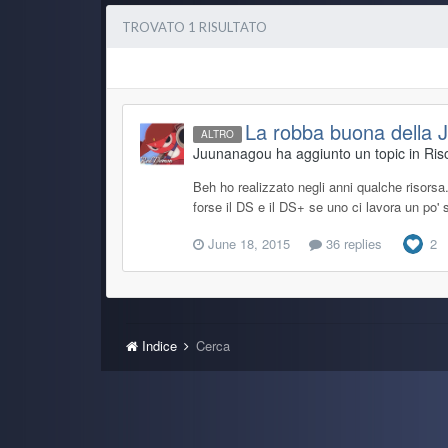
TROVATO 1 RISULTATO
La robba buona della 
ALTRO
Juunanagou ha aggiunto un topic in
Ris
Beh ho realizzato negli anni qualche risorsa
forse il DS e il DS+ se uno ci lavora un po' 
June 18, 2015
36 replies
2
Indice
Cerca