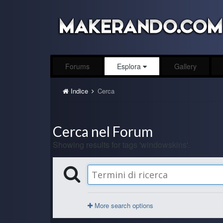
Forums
Esplora
Gallery
Indice
Cerca
Cerca nel Forum
Showing results for tags 'windowskins'.
More search options