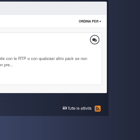
ORDINA PER
bile con le RTP o con qualsiasi altro pack se non
n pre...
Tutte le attività