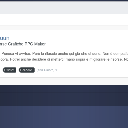
Juun
orse Grafiche RPG Maker
. Penosa vi avviso. Però la rilascio anche qui già che ci sono. Non è compati
sopra. Potrei anche decidere di metterci mano sopra e migliorare le risorse. No
(and 4 more)
tileset
cartoon