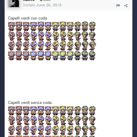
Inviato
June 30, 2015
kaine
5 July 6:16 PM
technuzzooooooooo o/
Capelli verdi con coda
kaine
5 July 6:15 PM
troppe spese raghi troppe spese tra il 2025 ed il 2026 e
tutta roba inattesa di cui avrei fatto a menoXD
kaine
5 July 6:14 PM
Tutta colpa dei nipotini che sbucano come funghi (di cui
una a fine mese
) e macchine che fanno le bizze!
kaine
5 July 6:12 PM
per via del boom dell'IA i prezzi son saliti alle stelle, quindi
ho fanno una super offerta verso agosto o sarò costretto ad
attendere ancora un po prima di acquistarne uno nuovo
Capelli verdi senza coda:
kaine
5 July 6:10 PM
io pure volendo non posso ç__ç il mio pc è mezzo morto e
si spegne a random su winzoz, inspiegabilmente su linux
per le cose basilari come navigare su internet, vedere film
ecc ecc regge, ma se provo a fare qualcosa di più