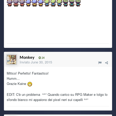
complicato si frizza, stando a quel che ho letto tra i vari
errori che ho trovato su entrambi i sistemi operativi, la
scheda madre del portatile dovrebbe essere fritta!
Ghost Rider
5 July 4:22 PM
@Ryoku scaricato anche io, per la conservazione XDDD
uno di questi pomeriggi dopo il lavoro lo provo
Ghost Rider
5 July 1:02 PM
@TecnoNinja
Monkey
24
Inviato
June 30, 2015
TecnoNinja
3 July 4:56 PM
@Ghost Rider grazie per il steveme scars xD
Mitico! Perfetto! Fantastico!
Humm...
Grazie Kaine
Ryoku
3 July 7:40 AM
Se siete curiosi di provarla sono 5 minuti scarsi di
EDIT: C'è un problema ^^° Quando carico su RPG Maker e tolgo lo
gameplay. Sempre meglio che lasciarla su un disco
sfondo bianco mi appaiono dei pixel neri sui capelli ^^°
tecnologicamente arretrato.
Ryoku
3 July 7:39 AM