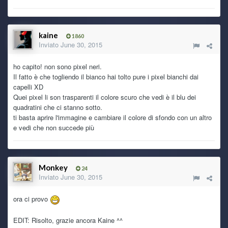
kaine
29 June 9:36 PM
kaine
1860
yeah!
Inviato
June 30, 2015
ho capito! non sono pixel neri.
Ghost Rider
29 June 6:47 PM
Il fatto è che togliendo il bianco hai tolto pure i pixel bianchi dai
<3
capelli XD
Quei pixel li son trasparenti il colore scuro che vedi è il blu dei
Ryoku
29 June 5:35 PM
quadratini che ci stanno sotto.
Che tu sia benedetto!
ti basta aprire l'immagine e cambiare il colore di sfondo con un altro
e vedi che non succede più
Ghost Rider
29 June 9:05 AM
trovato! ti mando pm
Monkey
24
Ghost Rider
29 June 8:41 AM
Inviato
June 30, 2015
wee ryo! sai che forse ce l'ho ancora... fammi cercare sull'
HDD esterno
ora ci provo
Ryoku
EDIT: Risolto, grazie ancora Kaine ^^
28 June 9:19 PM