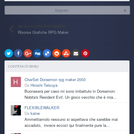
Seguaci
0
VAI ALLA LISTA DISCUSSIONI
Risorse Grafiche RPG Maker
CONTENUTI SIMILI
CharSet Doraemon rpg maker 2003
Da
Hiroshi Tetsuya
Buonasera per caso mi sono imbattuto in Doreamon:
Nobita's Resident Evil. Un gioco vecchio che è mia...
FLEXIBLEWALKER
Da
kaine
Ammettiamolo nessuno si aspettava che sarebbe mai
accaduto, invece eccoci qui finalmente pure la...