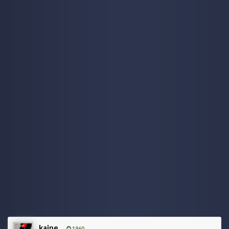
funzionano
kaine
7 July 6:05 PM
e si qualche freeze capita, ma paragonato a quanto mi
accade con windows almeno il pc è utilizzabile, caspiterina
kaine
7 July 6:03 PM
ho retto sino a dicembre e mi son detto provo a metterci
pure linux in dualboot per vedere se mi da gli stessi
problemi
kaine
7 July 6:02 PM
è da ottobre scorso in realtà! sarà una coincidenza ma
dopo l'ultimo update per la fine del supporto a windows 10
ha iniziato a darmi inizialmente schermate nere, per poi
arrivare a spegnimenti improvvisi
TecnoNinja
6 July 4:16 PM
@kaine
sempre a lottare con il pc? questo caldo sta
mietendo vittime anche tra i vari hardware. Anch'io sto
tenendo spenta la Serie X e mi dedico ad Alcyone
kaine
1860