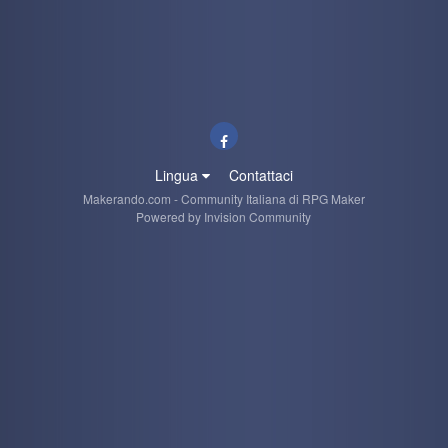
ghostino si è visto più?
Ryoku
28 June 5:36 PM
Grazie mille kaine. ^^
Ryoku
28 June 5:35 PM
Nada de nada. Mi hanno detto che hanno perso alcuni
giochi cambiando database. Quindi nulla, perso per
sempre.
Lingua
Contattaci
Makerando.com - Community Italiana di RPG Maker
Powered by Invision Community
kaine
27 June 9:54 AM
quindi neanche Freank può darti una mano?
Load More