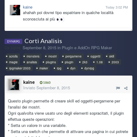
kaine
Today 3:02 PM
ahahah poi dovrei tipo espatriare in qualche località
sconosciuta ai più
Ghost Rider
8 July 7:47 PM
Corti Analisis
@kaine potresti vendere qualche nipote, ti fai macchina e
DYNRPG
pc nuovi XDD
Da
kaine
,
September 8, 2015
in
PlugIn e AddOn RPG Maker
scrolls
monsters
mostri
pergamene
oggetti
skill
TecnoNinja
8 July 7:24 AM
magie
analisis
plugins
plugin
2k3
1.08
2003
@kaine caspita... 2011! Direi che ha fatto sicuramente il
rpgmaker 2003
maker
rpg
dyn
dynrpg
suo lavoro.
kaine
1860
kaine
7 July 6:11 PM
Inviato
September 8, 2015
anche il pc ha le sue ragioni dopotutto è dal 2011 che fa il
suo lavoro
Questo plugin permette di creare skill ed oggetti-pergamene per
l'analisi dei mostri.
kaine
7 July 6:08 PM
Ogni qualvolta viene usato uno degli elementi sopracitati, il plugin
se non fosse per battesimi, matrimoni e pure una nuova
effettua queste operazioni:
nipotina che arriva a fine mese, oltre ad altre spese
* Setta un valore in una variabile.
improvvise, da mo che mi sarei preso il pc nuovo, solo che
* Setta una switch che permette di attivare una pagina in cui potrete
son stronzo io che ho il vizio di tenere le cose finche