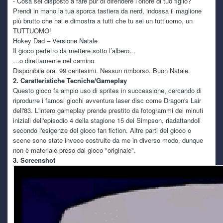
- Cosa sei disposto a fare pur di difendere l’onore di tuo figlio?
Prendi in mano la tua sporca tastiera da nerd, indossa il maglione
kaine
5 July 6:16 PM
più brutto che hai e dimostra a tutti che tu sei un tutt’uomo, un
technuzzooooooooo o/
TUTTUOMO!
Hokey Dad – Versione Natale
kaine
5 July 6:15 PM
Il gioco perfetto da mettere sotto l’albero…
troppe spese raghi troppe spese tra il 2025 ed il 2026 e
…o direttamente nel camino.
tutta roba inattesa di cui avrei fatto a menoXD
Disponibile ora. 99 centesimi. Nessun rimborso. Buon Natale.
2. Caratteristiche Tecniche/Gameplay
kaine
Questo gioco fa ampio uso di sprites in successione, cercando di
5 July 6:14 PM
Tutta colpa dei nipotini che sbucano come funghi (di cui
riprodurre i famosi giochi avventura laser disc come Dragon's Lair
una a fine mese
) e macchine che fanno le bizze!
dell'83. L'intero gameplay prende prestito da fotogrammi dei minuti
iniziali dell'episodio 4 della stagione 15 dei Simpson, riadattandoli
secondo l'esigenze del gioco fan fiction. Altre parti del gioco o
kaine
5 July 6:12 PM
scene sono state invece costruite da me in diverso modo, dunque
per via del boom dell'IA i prezzi son saliti alle stelle, quindi
non è materiale preso dal gioco "originale".
ho fanno una super offerta verso agosto o sarò costretto ad
3. Screenshot
attendere ancora un po prima di acquistarne uno nuovo
kaine
5 July 6:10 PM
io pure volendo non posso ç__ç il mio pc è mezzo morto e
si spegne a random su winzoz, inspiegabilmente su linux
per le cose basilari come navigare su internet, vedere film
ecc ecc regge, ma se provo a fare qualcosa di più