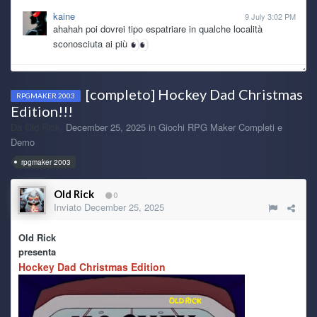
kaine
9 July 3:02 PM
ahahah poi dovrei tipo espatriare in qualche località
sconosciuta ai più
Ghost Rider
8 July 7:47 PM
[completo] Hockey Dad Christmas
@kaine potresti vendere qualche nipote, ti fai macchina e
RPGMAKER 2003
pc nuovi XDD
Edition!!!
Da
Old Rick
,
December 25, 2025
in
Giochi RPG Maker Completi e
Demo
TecnoNinja
8 July 7:24 AM
@kaine caspita... 2011! Direi che ha fatto sicuramente il
rpgmaker 2003
suo lavoro.
Old Rick
0
kaine
7 July 6:11 PM
Inviato
December 25, 2025
anche il pc ha le sue ragioni dopotutto è dal 2011 che fa il
suo lavoro
Old Rick
presenta
kaine
7 July 6:08 PM
Hockey Dad Christmas Edition
se non fosse per battesimi, matrimoni e pure una nuova
nipotina che arriva a fine mese, oltre ad altre spese
improvvise, da mo che mi sarei preso il pc nuovo, solo che
son stronzo io che ho il vizio di tenere le cose finche