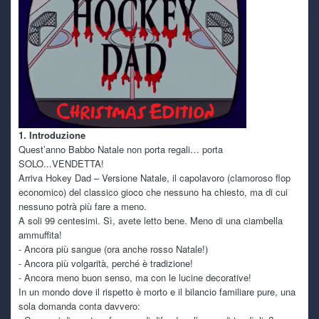
funzionano
kaine
7 July 6:05 PM
e si qualche freeze capita, ma paragonato a quanto mi
accade con windows almeno il pc è utilizzabile, caspiterina
kaine
7 July 6:03 PM
ho retto sino a dicembre e mi son detto provo a metterci
pure linux in dualboot per vedere se mi da gli stessi
1. Introduzione
problemi
Quest’anno Babbo Natale non porta regali… porta
SOLO...VENDETTA!
Arriva Hokey Dad – Versione Natale, il capolavoro (clamoroso flop
kaine
7 July 6:02 PM
è da ottobre scorso in realtà! sarà una coincidenza ma
economico) del classico gioco che nessuno ha chiesto, ma di cui
dopo l'ultimo update per la fine del supporto a windows 10
nessuno potrà più fare a meno.
ha iniziato a darmi inizialmente schermate nere, per poi
A soli 99 centesimi. Sì, avete letto bene. Meno di una ciambella
arrivare a spegnimenti improvvisi
ammuffita!
- Ancora più sangue (ora anche rosso Natale!)
TecnoNinja
- Ancora più volgarità, perché è tradizione!
6 July 4:16 PM
- Ancora meno buon senso, ma con le lucine decorative!
@kaine
sempre a lottare con il pc? questo caldo sta
In un mondo dove il rispetto è morto e il bilancio familiare pure, una
mietendo vittime anche tra i vari hardware. Anch'io sto
sola domanda conta davvero:
tenendo spenta la Serie X e mi dedico ad Alcyone