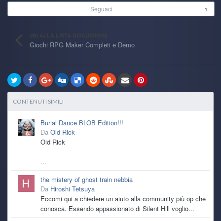
Seguaci
1
VAI ALLA LISTA DISCUSSIONI
Giochi RPG Maker Completi e Demo
CONTENUTI SIMILI
Burial Dance BLOB Edition!!!
Da
Old Rick
Old Rick
...
the mistery of ghost train nebbia
Da
Hiroshi Tetsuya
Eccomi qui a chiedere un aiuto alla community più op che
conosca. Essendo appassionato di Silent Hill voglio...