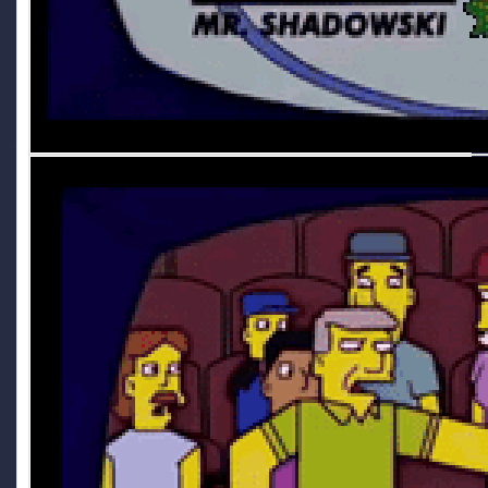
Mai caricate demo in vita mia, aspettavo sempre di
proporre qualcosa di concluso, ma a sto giro:
https://www.i
ndiexpo.net/it/games/deep-darkness-2
Ryoku
3 July 7:39 AM
Preso dalla foga della conservazione, ho caricato la demo
di Deep Darkness 2
Ghost Rider
2 July 8:22 PM
steveme scars... ehmm... we techno
\m/_
TecnoNinja
2 July 2:55 PM
I'm back!
Ghost Rider
30 June 7:55 AM
Ryoku
30 June 6:54 AM