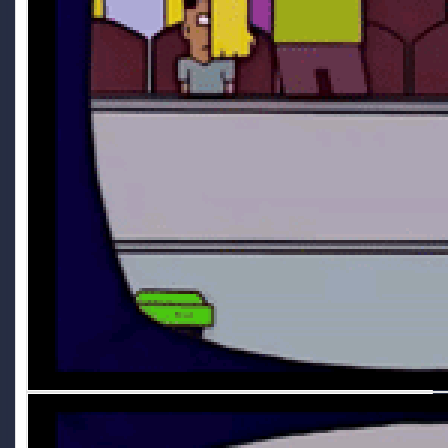
kaine
29 June 9:36 PM
yeah!
Ghost Rider
29 June 6:47 PM
<3
Ryoku
29 June 5:35 PM
Che tu sia benedetto!
Ghost Rider
29 June 9:05 AM
trovato! ti mando pm
Ghost Rider
29 June 8:41 AM
wee ryo! sai che forse ce l'ho ancora... fammi cercare sull'
HDD esterno
Ryoku
28 June 9:19 PM