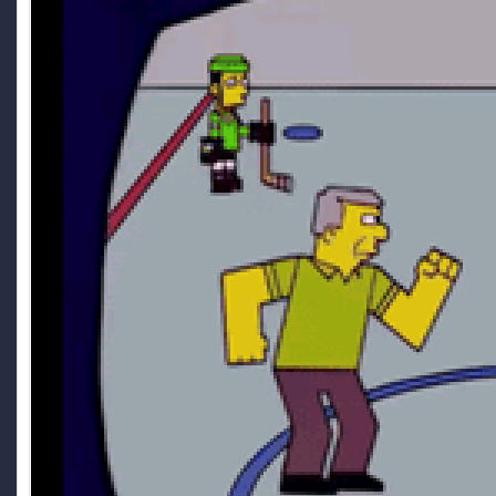
ghostino si è visto più?
Ryoku
28 June 5:36 PM
Grazie mille kaine. ^^
Ryoku
28 June 5:35 PM
Nada de nada. Mi hanno detto che hanno perso alcuni
giochi cambiando database. Quindi nulla, perso per
sempre.
kaine
27 June 9:54 AM
quindi neanche Freank può darti una mano?
Load More