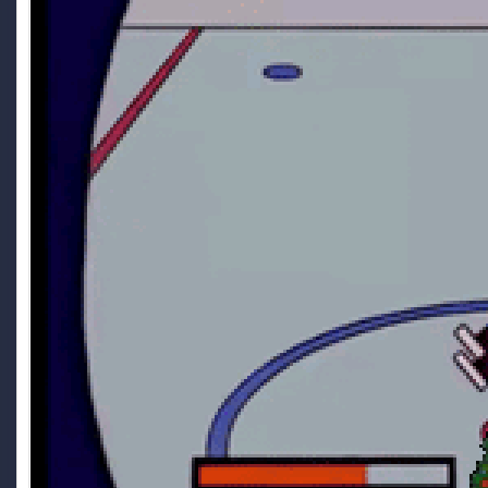
complicato si frizza, stando a quel che ho letto tra i vari
errori che ho trovato su entrambi i sistemi operativi, la
scheda madre del portatile dovrebbe essere fritta!
Ghost Rider
5 July 4:22 PM
@Ryoku scaricato anche io, per la conservazione XDDD
uno di questi pomeriggi dopo il lavoro lo provo
Ghost Rider
5 July 1:02 PM
@TecnoNinja
TecnoNinja
3 July 4:56 PM
@Ghost Rider grazie per il steveme scars xD
Ryoku
3 July 7:40 AM
Se siete curiosi di provarla sono 5 minuti scarsi di
gameplay. Sempre meglio che lasciarla su un disco
tecnologicamente arretrato.
Ryoku
3 July 7:39 AM