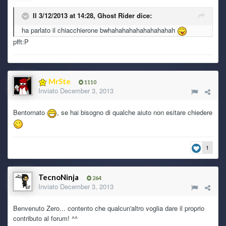
Mai caricate demo in vita mia, aspettavo sempre di
proporre qualcosa di concluso, ma a sto giro:
https://www.i
Il 3/12/2013 at 14:28, Ghost Rider dice:
ndiexpo.net/it/games/deep-darkness-2
ha parlato il chiacchierone bwhahahahahahahahahah
pfft:P
Ryoku
3 July 7:39 AM
Preso dalla foga della conservazione, ho caricato la demo
di Deep Darkness 2
MrSte
1110
Ghost Rider
Inviato
December 3, 2013
2 July 8:22 PM
steveme scars... ehmm... we techno
\m/_
Bentornato
, se hai bisogno di qualche aiuto non esitare chiedere
TecnoNinja
2 July 2:55 PM
I'm back!
1
Ghost Rider
30 June 7:55 AM
TecnoNinja
264
Inviato
December 3, 2013
Benvenuto Zero... contento che qualcun'altro voglia dare il proprio
Ryoku
30 June 6:54 AM
contributo al forum! ^^