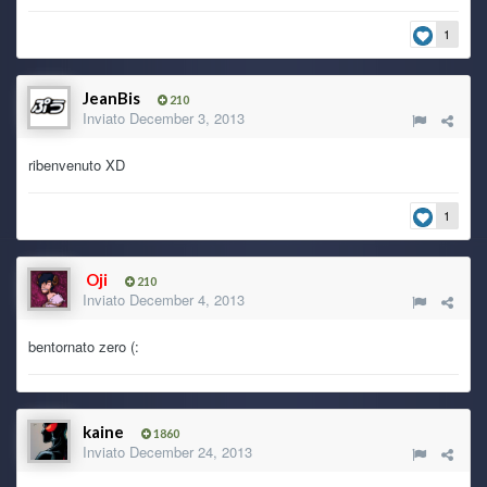
1
kaine
29 June 9:36 PM
yeah!
JeanBis
210
Inviato
December 3, 2013
Ghost Rider
29 June 6:47 PM
ribenvenuto XD
<3
1
Ryoku
29 June 5:35 PM
Che tu sia benedetto!
Oji
210
Ghost Rider
Inviato
December 4, 2013
29 June 9:05 AM
trovato! ti mando pm
bentornato zero (:
Ghost Rider
29 June 8:41 AM
wee ryo! sai che forse ce l'ho ancora... fammi cercare sull'
HDD esterno
kaine
1860
Inviato
December 24, 2013
Ryoku
28 June 9:19 PM