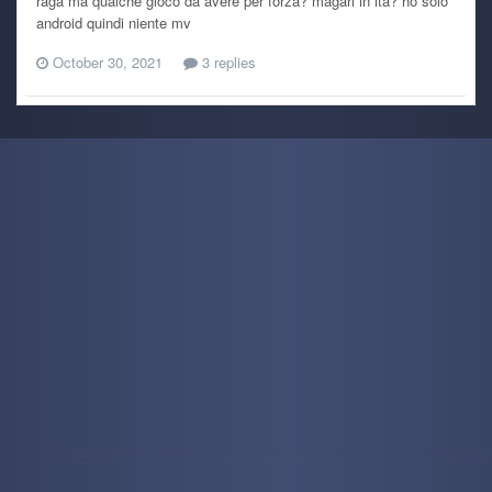
raga ma qualche gioco da avere per forza? magari in ita? ho solo
android quindi niente mv
October 30, 2021
3 replies