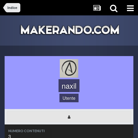
Indice
naxil
Utente
NUMERO CONTENUTI
3