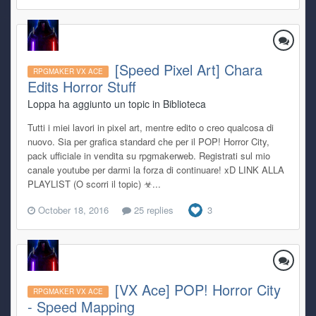
[Speed Pixel Art] Chara
RPGMAKER VX ACE
Edits Horror Stuff
Loppa ha aggiunto un topic in
Biblioteca
Tutti i miei lavori in pixel art, mentre edito o creo qualcosa di
nuovo. Sia per grafica standard che per il POP! Horror City,
pack ufficiale in vendita su rpgmakerweb. Registrati sul mio
canale youtube per darmi la forza di continuare! xD LINK ALLA
PLAYLIST (O scorri il topic) ☣...
October 18, 2016
25 replies
3
[VX Ace] POP! Horror City
RPGMAKER VX ACE
- Speed Mapping