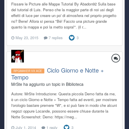
Fissare le Picture alle Mappe Tutorial By Abadon92 Sulla base
del tutorial di Luis. Penso che la maggior parte di noi usi degli
effetti di luce per creare un po' di atmosfera nel proprio progetto
no? Bene! Allora si pensa "Bè! Faccio una picture grande
quanto la mappa e poi la metto sopra!". (il r...
May 23, 2015
7 replies
3
Ciclo Giorno e Notte +
RPGMAKER VX ACE
Tempo
MrSte ha aggiunto un topic in
Biblioteca
Autore: MrSte Introduzione: Questa piccola Demo fatta da me,
è un ciclo Giorno e Notte + Tempo fatta ad eventi, per mostrare
l'orologio bastare premere "W", e si può fare in modo che alcuni
negozi oppure Locande, possono essere chiuse durante la
Notte Screenshot: Demo: https://meg...
July 1, 2014
1 reply
3