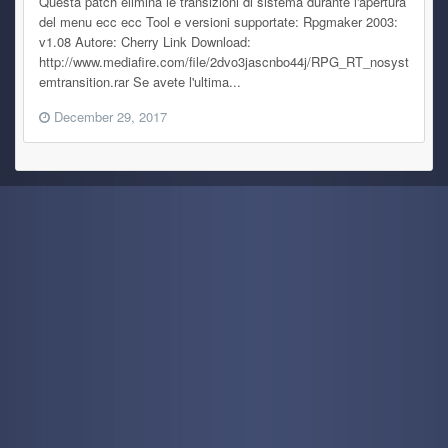
Questa patch elimina le transizioni di sistema durante l'apertura
del menu ecc ecc Tool e versioni supportate: Rpgmaker 2003:
v1.08 Autore: Cherry Link Download:
http://www.mediafire.com/file/2dvo3jascnbo44j/RPG_RT_nosyst
emtransition.rar Se avete l'ultima...
December 29, 2017