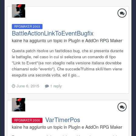
RPGMAKER 2003
BattleActionLinkToEventBugfix
kaine ha aggiunto un topic in
PlugIn e AddOn RPG Maker
Questa patch risolve un fastidioso bug, che si presenta durante
le battaglie, nel caso in cui si seleziona un comando di tipo
"Link to Event"(se non sbaglio nella versione italiana dovrebbe
chiamarsi solo "evento"). Che succede?l'ultima skill/item viene
eseguita una seconda volta, ed il gio...
June 6, 2015
1 reply
VarTimerPos
RPGMAKER 2000
kaine ha aggiunto un topic in
PlugIn e AddOn RPG Maker