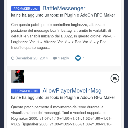
BattleMessenger
RPGMAKER 2003
kaine ha aggiunto un topic in
PlugIn e AddOn RPG Maker
Con questa patch potete controllare larghezza, altezza e
posizione del message box in battaglia tramite le variabili. di
default le variabili iniziano dalla 3322, in questo ordine: Var+0 =
Larghezza Var+1 = Altezza Var+2 = x-Pos Var+3 = y-Pos
Inserite quanto segue...
December 23, 2014
1 reply
1
AllowPlayerMoveInMsg
RPGMAKER 2003
kaine ha aggiunto un topic in
PlugIn e AddOn RPG Maker
Questa patch permette il movimento dell'eroe durante la
visualizzazione dei messaggi. Tool e versioni supportate:
Rpgmaker 2000: v1.07-v1.10-v1.50-v1.51-v1.52-v1.60-v1.61-
v1.62 Rpgmaker 2003: v1.00-v1.03-v1.05-v1.08-v1.09-v1.10-