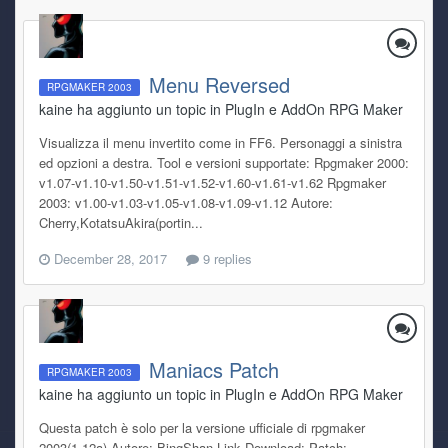
Menu Reversed
RPGMAKER 2003
kaine ha aggiunto un topic in
PlugIn e AddOn RPG Maker
Visualizza il menu invertito come in FF6. Personaggi a sinistra
ed opzioni a destra. Tool e versioni supportate: Rpgmaker 2000:
v1.07-v1.10-v1.50-v1.51-v1.52-v1.60-v1.61-v1.62 Rpgmaker
2003: v1.00-v1.03-v1.05-v1.08-v1.09-v1.12 Autore:
Cherry,KotatsuAkira(portin...
December 28, 2017
9 replies
Maniacs Patch
RPGMAKER 2003
kaine ha aggiunto un topic in
PlugIn e AddOn RPG Maker
Questa patch è solo per la versione ufficiale di rpgmaker
2003(1.12a) Autore: BingSha n Link Download: Patch: