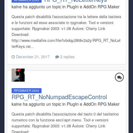
RPGMAKER 2003
kaine ha aggiunto un topic in
PlugIn e AddOn RPG Maker
Questa patch disabilità l'associazione tra le lettere della tastiera
e le funzioni ad esse associate in rpgmaker. Tool e versioni
supportate: Rpgmaker 2003: v1.08 Autore: Cherry Link
Download:
http://www.mediafire.com/file/tvbdqy28t8v2a2y/RPG_RT_NoLet
terKeys.rar...
December 21, 2017
2 replies
RPGMAKER 2003
RPG_RT_NoNumpadEscapeControl
kaine ha aggiunto un topic in
PlugIn e AddOn RPG Maker
Questa patch disabilita l'associazione del tasto 0 del tastierino
numerico con la funzione esci/apri menu. Tool e versioni
supportate: Rpgmaker 2003: v1.08 Autore: Cherry Link
Download: