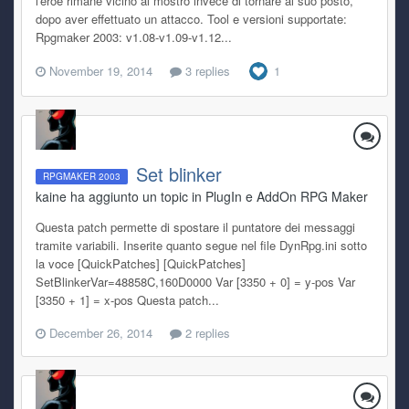
l'eroe rimane vicino al mostro invece di tornare al suo posto,
dopo aver effettuato un attacco. Tool e versioni supportate:
Rpgmaker 2003: v1.08-v1.09-v1.12...
November 19, 2014
3 replies
1
Set blinker
RPGMAKER 2003
kaine ha aggiunto un topic in
PlugIn e AddOn RPG Maker
Questa patch permette di spostare il puntatore dei messaggi
tramite variabili. Inserite quanto segue nel file DynRpg.ini sotto
la voce [QuickPatches] [QuickPatches]
SetBlinkerVar=48858C,160D0000 Var [3350 + 0] = y-pos Var
[3350 + 1] = x-pos Questa patch...
December 26, 2014
2 replies