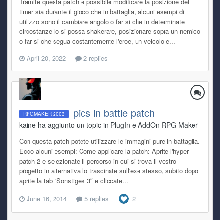
Tramite questa patch è possibile modificare la posizione del
timer sia durante il gioco che in battaglia, alcuni esempi di
utilizzo sono il cambiare angolo o far si che in determinate
circostanze lo si possa shakerare, posizionare sopra un nemico
o far si che segua costantemente l'eroe, un veicolo e...
April 20, 2022
2 replies
pics in battle patch
RPGMAKER 2003
kaine ha aggiunto un topic in
PlugIn e AddOn RPG Maker
Con questa patch potete utilizzare le immagini pure in battaglia.
Ecco alcuni esempi: Come applicare la patch: Aprite l'hyper
patch 2 e selezionate il percorso in cui si trova il vostro
progetto in alternativa lo trascinate sull'exe stesso, subito dopo
aprite la tab “Sonstiges 3″ e cliccate...
June 16, 2014
5 replies
2