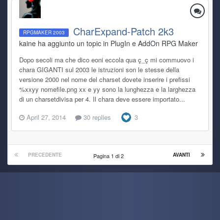
CharExpand-Patch 2k3
RPGMAKER 2003
kaine ha aggiunto un topic in
PlugIn e AddOn RPG Maker
Dopo secoli ma che dico eoni eccola qua ç_ç mi commuovo i
chara GIGANTI sul 2003 le istruzioni son le stesse della
versione 2000 nel nome del charset dovete inserire i prefissi
%xxyy nomefile.png xx e yy sono la lunghezza e la larghezza
di un charsetdivisa per 4. Il chara deve essere importato...
April 27, 2014
30 replies
3
PRECEDENTE
AVANTI
Pagina 1 di 2