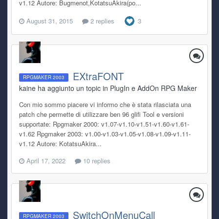
v1.12 Autore: Bugmenot,KotatsuAkira(po...
August 31, 2015
2 replies
3
EXtraFONT
RPGMAKER 2003
kaine ha aggiunto un topic in
PlugIn e AddOn RPG Maker
Con mio sommo piacere vi informo che è stata rilasciata una
patch che permette di utilizzare ben 96 glifi Tool e versioni
supportate: Rpgmaker 2000: v1.07-v1.10-v1.51-v1.60-v1.61-
v1.62 Rpgmaker 2003: v1.00-v1.03-v1.05-v1.08-v1.09-v1.11-
v1.12 Autore: KotatsuAkira...
April 17, 2022
10 replies
SwitchOnMenuCall
RPGMAKER 2003