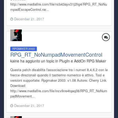
http://www.mediafire.com/file/ncb43ayv31j2hg4/RPG_RT_NoNu
mpadEscapeControl.rar...
December 21, 2017
RPGMAKER 2003
RPG_RT_NoNumpadMovementControl
kaine ha aggiunto un topic in
PlugIn e AddOn RPG Maker
Questa patch disabilita l'associazione tra i numeri 8,4,6,2 con le
frecce direzionali quando il tastierino numerico è attivo. Tool e
versioni supportate: Rpgmaker 2003: v1.08 Autore: Cherry Link
Download:
http://www.mediafire.com/file/incvlkre4tqaq38/RPG_RT_NoNum
padMovement...
December 21, 2017