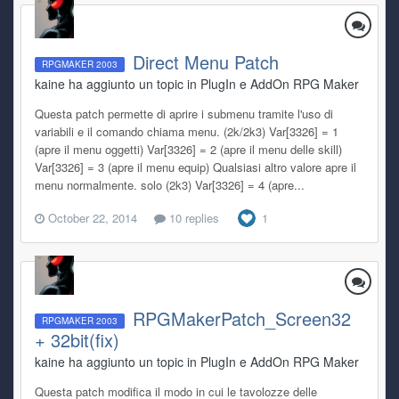
Direct Menu Patch
RPGMAKER 2003
kaine ha aggiunto un topic in
PlugIn e AddOn RPG Maker
Questa patch permette di aprire i submenu tramite l'uso di
variabili e il comando chiama menu. (2k/2k3) Var[3326] = 1
(apre il menu oggetti) Var[3326] = 2 (apre il menu delle skill)
Var[3326] = 3 (apre il menu equip) Qualsiasi altro valore apre il
menu normalmente. solo (2k3) Var[3326] = 4 (apre...
October 22, 2014
10 replies
1
RPGMakerPatch_Screen32
RPGMAKER 2003
+ 32bit(fix)
kaine ha aggiunto un topic in
PlugIn e AddOn RPG Maker
Questa patch modifica il modo in cui le tavolozze delle