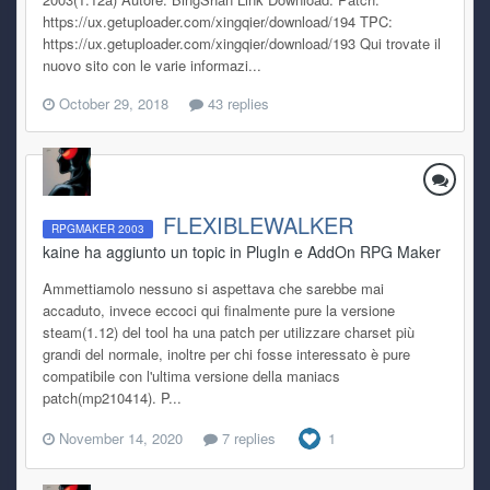
https://ux.getuploader.com/xingqier/download/194 TPC:
https://ux.getuploader.com/xingqier/download/193 Qui trovate il
nuovo sito con le varie informazi...
October 29, 2018
43 replies
FLEXIBLEWALKER
RPGMAKER 2003
kaine ha aggiunto un topic in
PlugIn e AddOn RPG Maker
Ammettiamolo nessuno si aspettava che sarebbe mai
accaduto, invece eccoci qui finalmente pure la versione
steam(1.12) del tool ha una patch per utilizzare charset più
grandi del normale, inoltre per chi fosse interessato è pure
compatibile con l'ultima versione della maniacs
patch(mp210414). P...
November 14, 2020
7 replies
1