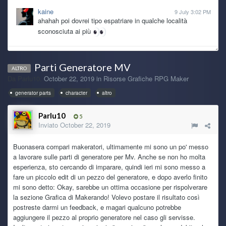
kaine
9 July 3:02 PM
ahahah poi dovrei tipo espatriare in qualche località
sconosciuta ai più
Ghost Rider
8 July 7:47 PM
Parti Generatore MV
@kaine potresti vendere qualche nipote, ti fai macchina e
ALTRO
pc nuovi XDD
Da
Parlu10
,
October 22, 2019
in
Risorse Grafiche RPG Maker
generator parts
character
altro
TecnoNinja
8 July 7:24 AM
@kaine caspita... 2011! Direi che ha fatto sicuramente il
Parlu10
5
suo lavoro.
Inviato
October 22, 2019
kaine
Today 6:11 PM
Buonasera compari makeratori, ultimamente mi sono un po' messo
anche il pc ha le sue ragioni dopotutto è dal 2011 che fa il
a lavorare sulle parti di generatore per Mv. Anche se non ho molta
suo lavoro
esperienza, sto cercando di imparare, quindi ieri mi sono messo a
fare un piccolo edit di un pezzo del generatore, e dopo averlo finito
kaine
Today 6:08 PM
mi sono detto: Okay, sarebbe un ottima occasione per rispolverare
se non fosse per battesimi, matrimoni e pure una nuova
la sezione Grafica di Makerando! Volevo postare il risultato così
nipotina che arriva a fine mese, oltre ad altre spese
postreste darmi un feedback, e magari qualcuno potrebbe
improvvise, da mo che mi sarei preso il pc nuovo, solo che
aggiungere il pezzo al proprio generatore nel caso gli servisse.
son stronzo io che ho il vizio di tenere le cose finche