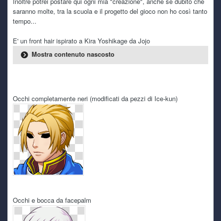
Inoltre potrei postare qui ogni mia "creazione", anche se dubito che
funzionano
saranno molte, tra la scuola e il progetto del gioco non ho così tanto
tempo...
kaine
Today 6:05 PM
E' un front hair ispirato a Kira Yoshikage da Jojo
e si qualche freeze capita, ma paragonato a quanto mi
accade con windows almeno il pc è utilizzabile, caspiterina
Mostra contenuto nascosto
kaine
Today 6:03 PM
ho retto sino a dicembre e mi son detto provo a metterci
pure linux in dualboot per vedere se mi da gli stessi
Occhi completamente neri (modificati da pezzi di Ice-kun)
problemi
kaine
Today 6:02 PM
è da ottobre scorso in realtà! sarà una coincidenza ma
dopo l'ultimo update per la fine del supporto a windows 10
ha iniziato a darmi inizialmente schermate nere, per poi
arrivare a spegnimenti improvvisi
TecnoNinja
6 July 4:16 PM
@kaine
sempre a lottare con il pc? questo caldo sta
Occhi e bocca da facepalm
mietendo vittime anche tra i vari hardware. Anch'io sto
tenendo spenta la Serie X e mi dedico ad Alcyone