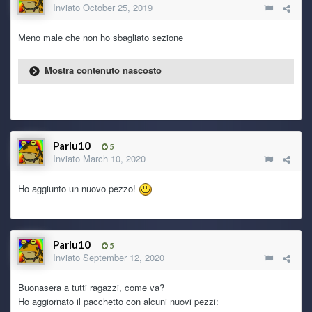
Inviato
October 25, 2019
kaine
29 June 9:36 PM
Meno male che non ho sbagliato sezione
yeah!
Mostra contenuto nascosto
Ghost Rider
29 June 6:47 PM
<3
Ryoku
29 June 5:35 PM
Parlu10
5
Che tu sia benedetto!
Inviato
March 10, 2020
Ho aggiunto un nuovo pezzo!
Ghost Rider
29 June 9:05 AM
trovato! ti mando pm
Ghost Rider
29 June 8:41 AM
Parlu10
5
wee ryo! sai che forse ce l'ho ancora... fammi cercare sull'
Inviato
September 12, 2020
HDD esterno
Buonasera a tutti ragazzi, come va?
Ryoku
Ho aggiornato il pacchetto con alcuni nuovi pezzi:
28 June 9:19 PM