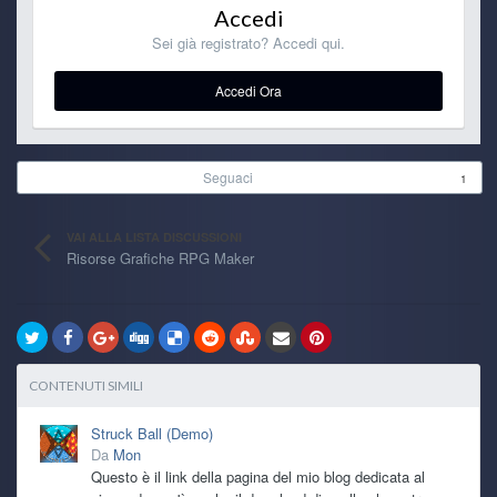
Accedi
Sei già registrato? Accedi qui.
Accedi Ora
Seguaci
1
VAI ALLA LISTA DISCUSSIONI
Risorse Grafiche RPG Maker
CONTENUTI SIMILI
Struck Ball (Demo)
Da
Mon
Questo è il link della pagina del mio blog dedicata al