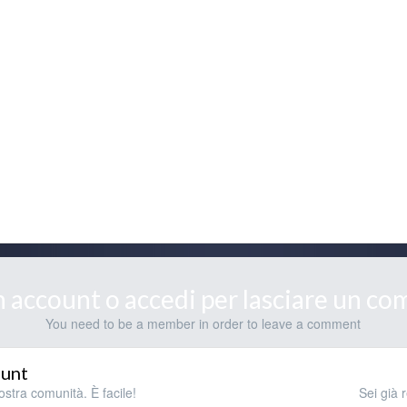
n account o accedi per lasciare un c
You need to be a member in order to leave a comment
care sull' HDD esterno
ount
ostra comunità. È facile!
Sei già 