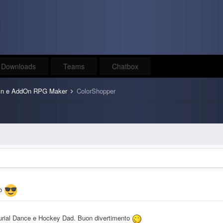
Downloads
Teams
Chatbox
In e AddOn RPG Maker
ColorShopper
to
 Burial Dance e Hockey Dad. Buon divertimento