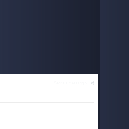
5 July 1:02 PM
3 July 4:56 PM
3 July 7:40 AM
to.
3 July 7:39 AM
games/deep-darkness-2
3 July 7:39 AM
Segnala messaggio
2 July 8:22 PM
2 July 2:55 PM
30 June 7:55 AM