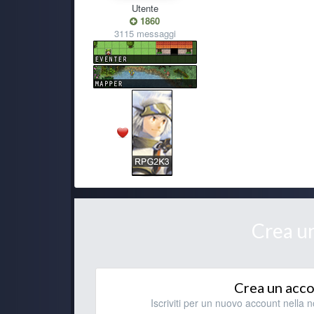
Utente
1860
3115 messaggi
Ryoku
kaine
yeah!
Ghost Rider
<3
Ryoku
Che tu sia benedetto!
Ghost Rider
Crea u
trovato! ti mando pm
Ghost Rider
wee ryo! sai che forse ce l'ho ancora... fammi cer
Crea un acc
Ryoku
Iscriviti per un nuovo account nella n
ghostino si è visto più?