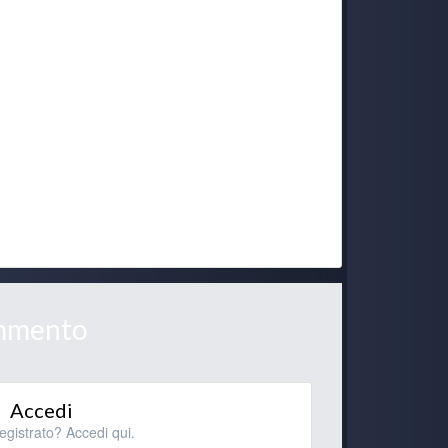
30 June 6:54 AM
29 June 9:36 PM
29 June 6:47 PM
29 June 5:35 PM
29 June 9:05 AM
ommento
29 June 8:41 AM
Accedi
28 June 9:19 PM
registrato? Accedi qui.