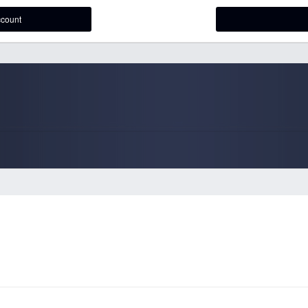
ccount
cuni giochi cambiando database. Quindi nulla, perso per sempre.
Load More