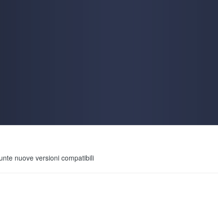
 di gameplay. Sempre meglio che lasciarla su un disco tecnologicamente arretra
i proporre qualcosa di concluso, ma a sto giro:
https://www.indiexpo.net/it/
o la demo di Deep Darkness 2
unte nuove versioni compatibili