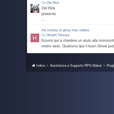
Da
Old Rick
Old Rick
presenta
...
the mistery of ghost train nebbia
Da
Hiroshi Tetsuya
Eccomi qui a chiedere un aiuto alla community
vostro aiuto. Qualcuno tipo il buon Ghost pu
Indice
Assistenza e Supporto RPG Maker
Plug