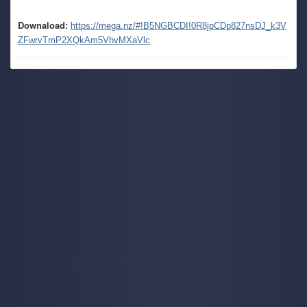
funzionano
Downaload:
https://mega.nz/#!B5NGBCDI!0R8jpCDp827nsDJ_k3V
ZFwrvTmP2XQkAm5VhvMXaVlc
kaine
7 July 6:05 PM
e si qualche freeze capita, ma paragonato a quanto mi
accade con windows almeno il pc è utilizzabile, caspiterina
kaine
7 July 6:03 PM
ho retto sino a dicembre e mi son detto provo a metterci
pure linux in dualboot per vedere se mi da gli stessi
problemi
kaine
7 July 6:02 PM
è da ottobre scorso in realtà! sarà una coincidenza ma
dopo l'ultimo update per la fine del supporto a windows 10
ha iniziato a darmi inizialmente schermate nere, per poi
arrivare a spegnimenti improvvisi
TecnoNinja
6 July 4:16 PM
@kaine
sempre a lottare con il pc? questo caldo sta
mietendo vittime anche tra i vari hardware. Anch'io sto
tenendo spenta la Serie X e mi dedico ad Alcyone