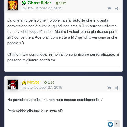
Ghost Rider
1892
complicato si frizza, stando a quel che ho letto tra i vari
Inviato
October 27, 2015
errori che ho trovato su entrambi i sistemi operativi, la
scheda madre del portatile dovrebbe essere fritta!
più che altro penso che il problema sia l'autotile che in questa
conversione non è autotile, quindi non crea più un terreno uniforme
Ghost Rider
5 July 4:22 PM
ma si vede il loop all'infinito. Mentre i veicoli erano gia risorse per il
@Ryoku scaricato anche io, per la conservazione XDDD
2k3 convertite a Ace ora riconvertite a MV quindi... vengono anche
uno di questi pomeriggi dopo il lavoro lo provo
peggio xD
Ghost Rider
5 July 1:02 PM
Ottimo inizio comunque, se non altro sono risorse personalizzate, si
@TecnoNinja
possono migliorare senz'altro.
TecnoNinja
3 July 4:56 PM
@Ghost Rider grazie per il steveme scars xD
MrSte
1110
Inviato
October 27, 2015
Ryoku
3 July 7:40 AM
Se siete curiosi di provarla sono 5 minuti scarsi di
Ho provato quel sito, ma non noto nessun cambiamento :/
gameplay. Sempre meglio che lasciarla su un disco
tecnologicamente arretrato.
Però vabbè alla fine è un inzio xD
Ryoku
3 July 7:39 AM
1