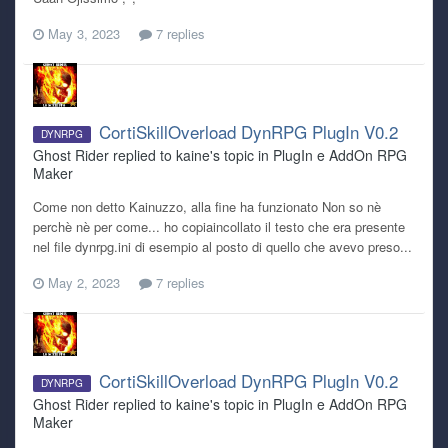
May 3, 2023
7 replies
CortiSkillOverload DynRPG PlugIn V0.2
DYNRPG
Ghost Rider replied to kaine's topic in
PlugIn e AddOn RPG
Maker
Come non detto Kainuzzo, alla fine ha funzionato Non so nè
perchè nè per come... ho copiaincollato il testo che era presente
nel file dynrpg.ini di esempio al posto di quello che avevo preso...
May 2, 2023
7 replies
CortiSkillOverload DynRPG PlugIn V0.2
DYNRPG
Ghost Rider replied to kaine's topic in
PlugIn e AddOn RPG
Maker