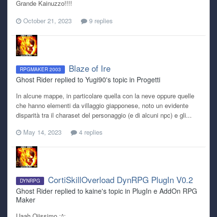
Grande Kainuzzo!!!!
October 21, 2023
9 replies
Blaze of Ire
RPGMAKER 2003
Ghost Rider replied to Yugi90's topic in
Progetti
In alcune mappe, in particolare quella con la neve oppure quelle
che hanno elementi da villaggio giapponese, noto un evidente
disparità tra il charaset del personaggio (e di alcuni npc) e gli...
May 14, 2023
4 replies
CortiSkillOverload DynRPG PlugIn V0.2
DYNRPG
Ghost Rider replied to kaine's topic in
PlugIn e AddOn RPG
Maker
Uaah Ojissimo ;^;