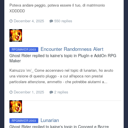
Poteva andare peggio, poteva essere il tuo, di matrimonio
XDDDDD
December 4, 2025
550 replies
Encounter Randomness Alert
RPGMAKER 2003
Ghost Rider replied to kaine's topic in
PlugIn e AddOn RPG
Maker
Kainuzzo \m/_ Come accennavo nel topic di lunarian, ho avuto
una visione di questo pluggo - a cui all'epoca non prestai
particolare attenzione, ammetto - che potrebbe aiutarmi a...
December 1, 2025
2 replies
Lunarian
RPGMAKER 2003
Ghost Rider replied to kaine's topic in
Concept e Bozze