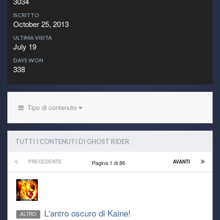
3034
ISCRITTO
October 25, 2013
ULTIMA VISITA
July 19
DAYS WON
338
Tipo di contenuto
TUTTI I CONTENUTI DI GHOST RIDER
PRECEDENTE
AVANTI
Pagina 1 di 86
L'antro oscuro di Kaine!
ALTRO