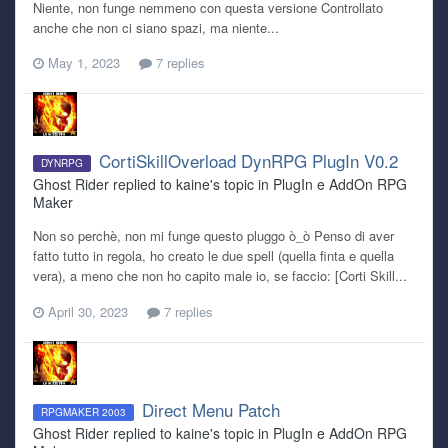
Niente, non funge nemmeno con questa versione Controllato
anche che non ci siano spazi, ma niente...
May 1, 2023
7 replies
CortiSkillOverload DynRPG PlugIn V0.2
DYNRPG
Ghost Rider replied to kaine's topic in
PlugIn e AddOn RPG
Maker
Non so perchè, non mi funge questo pluggo ò_ò Penso di aver
fatto tutto in regola, ho creato le due spell (quella finta e quella
vera), a meno che non ho capito male io, se faccio: [Corti Skill...
April 30, 2023
7 replies
Direct Menu Patch
RPGMAKER 2003
Ghost Rider replied to kaine's topic in
PlugIn e AddOn RPG