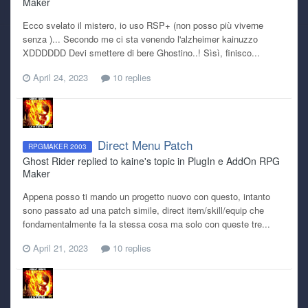
Maker
Ecco svelato il mistero, io uso RSP+ (non posso più viverne
senza )... Secondo me ci sta venendo l'alzheimer kainuzzo
XDDDDDD Devi smettere di bere Ghostino..! Sìsì, finisco...
April 24, 2023
10 replies
Direct Menu Patch
RPGMAKER 2003
Ghost Rider replied to kaine's topic in
PlugIn e AddOn RPG
Maker
Appena posso ti mando un progetto nuovo con questo, intanto
sono passato ad una patch simile, direct item/skill/equip che
fondamentalmente fa la stessa cosa ma solo con queste tre...
April 21, 2023
10 replies