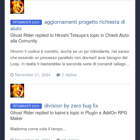
aggiornamenti progetto richiesta di
RPGMAKER 2003
aiuto
Ghost Rider replied to Hiroshi Tetsuya's topic in
Chiedi Aiuto
alla Comunity
Hmmm il codice è corretto, anche se un po' ridondante, nel senso
che essendo un processo parallelo non dovresti aver bisogno del
Loop. in realtà ti basterebbe la seconda serie di comandi (allego...
November 21, 2024
2 replies
division by zero bug fix
RPGMAKER 2003
Ghost Rider replied to kaine's topic in
PlugIn e AddOn RPG
Maker
Madonna come vola il tempo...
November 16, 2024
10 replies