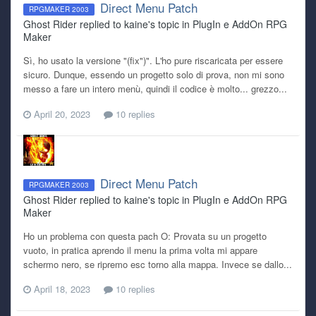
Direct Menu Patch
RPGMAKER 2003
Ghost Rider replied to kaine's topic in
PlugIn e AddOn RPG
Maker
Sì, ho usato la versione "(fix")". L'ho pure riscaricata per essere
sicuro. Dunque, essendo un progetto solo di prova, non mi sono
messo a fare un intero menù, quindi il codice è molto... grezzo...
April 20, 2023
10 replies
Direct Menu Patch
RPGMAKER 2003
Ghost Rider replied to kaine's topic in
PlugIn e AddOn RPG
Maker
Ho un problema con questa pach O: Provata su un progetto
vuoto, in pratica aprendo il menu la prima volta mi appare
schermo nero, se ripremo esc torno alla mappa. Invece se dallo...
April 18, 2023
10 replies