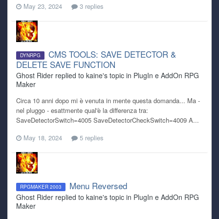
May 23, 2024
3 replies
CMS TOOLS: SAVE DETECTOR &
DYNRPG
DELETE SAVE FUNCTION
Ghost Rider replied to kaine's topic in
PlugIn e AddOn RPG
Maker
Circa 10 anni dopo mi è venuta in mente questa domanda... Ma -
nel pluggo - esattmente qual'è la differenza tra:
Save DetectorSwitch=4005 SaveDetectorCheckSwitch=4009 A...
May 18, 2024
5 replies
Menu Reversed
RPGMAKER 2003
Ghost Rider replied to kaine's topic in
PlugIn e AddOn RPG
Maker